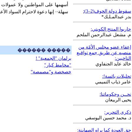
أسهمها على المواطنين ولا عمولات 
سقوط دولة الخوف(2–3):
سهلة·· إنها دعوة لاحترام السواد الأع
بدر عبدالمـلـك*
حاربوا المنتج الكويتي:
م. مشعل عبدالرحمن الملحم
إعفاء عضو مجلس الأمّة من
������ �����
منصبه عن طريق جمع تواقيع
الناخبين:
برلمان "الجمعية" !
خالد عايد الجنفاوي
"مخامط كبار"
خصخصة و”مصمصة”
تحليلات بائسة!:
عامر ذياب التميمي
نحــن وحكوماتنا:
يحيى الربيعان
ذكرى التحرير:
د. محمد حسين اليوسفي
حق العودة كما يراه الصهاينة: