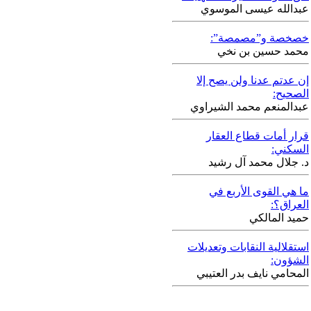
عبدالله عيسى الموسوي
خصخصة و”مصمصة”:
محمد حسين بن نخي
إن عدتم عدنا ولن يصح إلا
الصحيح:
عبدالمنعم محمد الشيراوي
قرار أمات قطاع العقار
السكني:
د. جلال محمد آل رشيد
ما هي القوى الأربع في
العراق؟:
حميد المالكي
استقلالية النقابات وتعديلات
الشؤون:
المحامي نايف بدر العتيبي