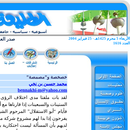
الأربعاء 5 محرم 1425هـ - 25 فبراير 2004
صدر العدد الا
العدد 1616
خصخصة و”مصمصة”
محمد حسين بن نخي
bennakhi-m@yahoo.com
لقد بات ملفتا مدى اختلاف الرؤى ع
الستينات والسبعينات إذا قارناها مع أ
فأيام “أبو الاستقلال” المرحوم الش
يفرحون إذا بدا لهم مشروع شركة مس
لديهم بأن المسألة ليست احتكارية بل