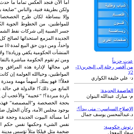
أما الآن فنجد العكس تماماً ما حدث
ولكن بطريقة فنية، والناس “ضايعة ب
وإلا ببساطة لكان طرح الخصخصات
للمواطنين، من الخطوط الجوية الكو
جسر الصبية إلى شركات نفط الشم
الجديدة المزمع استحداثها لصالح كل
واحد
المنشآت الحكومية يكفي وزيادة!! ولأ
ومن ثم تقوم الحكومة مباشرة بالتف
عدت حزيناً
من أقصر رحلة إلى البحرين(1-
في مجالها لإدارة هذه المرافق 
2):
المواطنين، وحياالله العولمة إن كانت
د· علي خليفة الكواري
فعلاً!! فهو يملك أسهماً مهمة ومدرة
العاصمة الجديدة:
باردة مبردة؟! “عجيبة” والأعجب أن
م· مبارك عبدالله البنوان
بحجة الخصخصة و”المصمصة” فهذه م
الإصلاح السياسي·· متى يبدأ؟:
بوجود مجلس الأمة، وكأن الحلول ض
د.عبدالمحسن يوسف جمال
أما مسألة البيوت الجديدة وحجة فتح
نفس الشيء وحكمها نفس حكم الخص
رتوش حكومية:
ضخمة مثل فيلكا مثلاً تؤسس مدينة 
سعاد المعجل