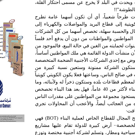
 ويحدث في البلد لا يخرج عن مسمى احتكار القلة،
الطوشة”!!
 طرحاً شعبياً، أي أن تكون أسهما عامة تطرح
يتية إلى قطاع البريد والمواصلات والكهرباء إلى
ال والحسبة سهلة، تخصص أسهما من كل الشركات
 المواطنين والمواطنات من دون أن يدفع أحد فلساً
اً، ومن دون حق البيع لمدة 10 سنوات لحمايته من الغبن في حالة البيع، فالموجود من
ن منشآت الدولة القائمة هي ملك المواطنين أساساً،
اوض مع إحدى الشركات الأجنبية الضخمة المتخصصة
وستكون الشركة ممنونة وستعين نسبة كبيرة من
 في صالح الناس، وساعتها فعلا يكون الكويتي كويتياً
 لمعظم قطاعات بلده وستكون ذخراً له ولأبنائه، وما
المانع من ذلك؟! فالدولة في حالة بناء لأكثر من 40 عاماً، فهل بعد هذا البناء تخصخص
 يستحوذ مجموعة من المواطنين على مقدرات الناس
ن العجائب أيضاً، والأعجب أن المحاولات تجري
اقت·
 المجال للقطاع الخاص لعملية البناء (
BOT
) فهي
خصة·· أرض كبيرة للدولة تقام عليها مشاريع
سياحية ومطار، وتسلم لشركة أجنبية مختصة وتوزع