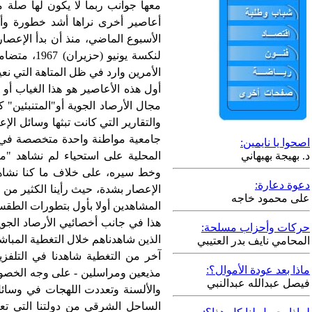
معها جوانب ربما لا يكون لها صلة م
أعاصير أخرى نراها أشد خطورة وأك
الأسبوع الماضي، منذ أن بدأ الإعصا
لنكسة يونيو
الأمرين وارد في ظل المتاهة التي نع
أول هذه الأعاصير هو هذا الغياب أو
مجال الأرصاد الجوية أو"المتنبئين" 
والتقارير التي كانت تبثها وسائل الإ
جامعية مواطنة واحدة متخصصة في ع
اصحوا يا نايمين:
د. بهيجة بهبهاني
المحلية على استحياء لم نشاهد "متن
وخط سيره، على خلاف ما كنا نشاه
دعوة دعارة:
الإعصار بشدة، حيث رأينا الكثير من أ
على محمود خاجه
المشاهدين أولا بأول بتطورات الطقس
هذا في جانب أخصائيي الأرصاد الجوية
حركات وأحزاب مسلحة:
الذين شاهدناهم خلال التغطية المبا
المحامي نايف بدر العتيبي
آخر من التغطية شاهدنا في التلفز
ماذا بعد عودة الأموال؟:
مذيعين ومراسلين - على وجه الخصوص 
فيصل عبدالله عبدالنبي
والألسنة وتعددت اللهجات في وسائ
الساحل الشرقي من دولتنا التي تع