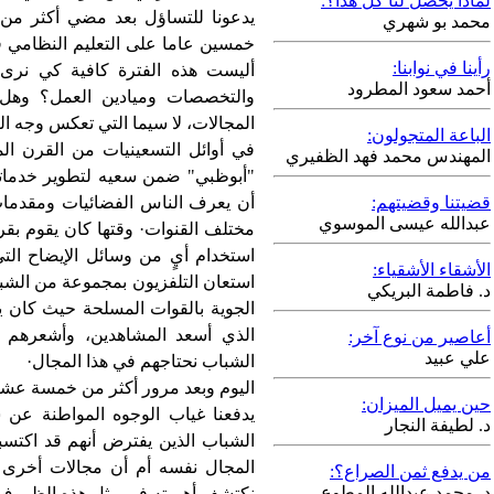
لماذا يحصل لنا كل هذا؟:
يدعونا للتساؤل بعد مضي أكثر من 
محمد بو شهري
خمسين عاما على التعليم النظامي في
رأينا في نوابنا:
أليست هذه الفترة كافية كي نرى 
أحمد سعود المطرود
والتخصصات وميادين العمل؟ وهل
المجالات، لا سيما التي تعكس وجه الب
الباعة المتجولون:
في أوائل التسعينيات من القرن الم
المهندس محمد فهد الظفيري
"أبوظبي" ضمن سعيه لتطوير خدماته ا
قضيتنا وقضيتهم:
أن يعرف الناس الفضائيات ومقدمات ا
عبدالله عيسى الموسوي
مختلف القنوات· وقتها كان يقوم بقرا
استخدام أيٍ من وسائل الإيضاح الت
الأشقاء الأشقياء:
استعان التلفزيون بمجموعة من الشبا
د. فاطمة البريكي
الجوية بالقوات المسلحة حيث كان يتن
الذي أسعد المشاهدين، وأشعرهم
أعاصير من نوع آخر:
علي عبيد
الشباب نحتاجهم في هذا المجال·
اليوم وبعد مرور أكثر من خمسة عشر ع
حين يميل الميزان:
يدفعنا غياب الوجوه المواطنة عن
د. لطيفة النجار
الشباب الذين يفترض أنهم قد اكتسب
المجال نفسه أم أن مجالات أخرى أك
من يدفع ثمن الصراع؟:
د. محمد عبدالله المطوع
نكتشف أهميته في مثل هذه الظروف 