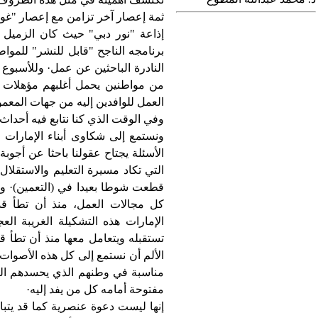
ثمة إعصار آخر تزامن مع إعصار "غونو"
إذاعة "نور دبي" حيث كان الزميل
برنامجه الناجح "قابل للنشر" للمو
النادرة الباحثين عن عمل· وللأسبوع ا
من مواطنين يحمل أغلبهم مؤهلات 
العمل للوافدين إليه من جهات المعمور
وفي الوقت الذي كنا نتابع فيه أحدا
ونستمع إلى شكاوى أبناء الإمارات 
الأسئلة يجتاح عقولنا باحثا عن أجو
التي تكاد مسيرة التعليم والاستقلال
قطعت شوطا بعيدا في (التعمين)· وم
كل مجالات العمل، منذ أن تطأ قد
الإمارات هذه التشكيلة الغريبة الع
تستقبله ويتعامل معها منذ أن تطأ ق
الألم أن نستمع إلى كل هذه الأصوات
مناسبة في وطنهم الذي يحسدهم الجم
مفتوحة أمامه كل من يفد إليه·
إنها ليست دعوة عنصرية كما قد يتبا