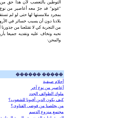
التوطين بالتعصب لأن هذا حق من 
"غونو" قد جرّ معه أعاصير من نوع آ
بمجرد ملامستها لها حتى لو لم تستقر
بلادنا دون أن يسبب خسائر في الأرو
من التجربة كي لا تقتلعنا من جذورنا
نحبه ونخاف عليه ونفديه جميعا بأرو
والمحن·
������ �����
أحلام صيفية
أعاصير من نوع آخر
ملوك الطوائف الجدد
كيف يكون الدين أفيونا للشعوب؟
من يخلصنا من فوضى الفتاوى؟
مجتمع منزوع الدسم
الديمقراطية الفرنسية والهوية الوطنية