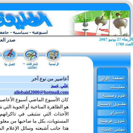
الأربعاء 27 يونيو 2007
صدر العدد الا
العدد 1780
أعاصير من نوع آخر
علي عبيد
aliobaid2000@hotmail.com
كان الأسبوع الماضي أسبوع الأعاصير 
هو الظاهرة المناخية أو الجوية التي
الأحداث التي ستبقى في ذاكراتهم
المستويات، بكل ما صاحبها من معل
هذا جانب أشبعته وسائل الإعلام الم