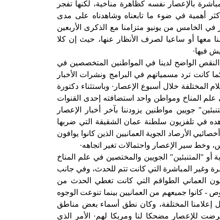
باشرة بالإعصار نفسه كظاهرة مناخية، لكنها تفجر
ثر أهمية في ضوء ما تابعناه وشاهدناه على مدى
ر في الخامس من يونيو متزامنا مع الذكرى الأربعين
 (حزيران) 1967، متضامنا معها أو ساعيا لصرف الأنظار عنها، حيث إن كلا
يش فيها·
 النقص الواضح لدينا في المواطنين المتخصصين في
كما كانت ترد مسمياتهم في البرامج ونشرات الأخبار
علام المختلفة خلال أسبوع الإعصار· وباستثناء دكتورة
لم المناخ ومواطن واحد استضافته إحدى القنوات
بئين" جويين مواطنين يزودننا بآخر أخبار الإعصار
ده في تلفزيون سلطنة عمان الشقيقة التي ضربها
خصائيي الأرصاد الجوية العمانيين الذين كانوا يوافون
، وخط سير الإعصار واحتمالات تغير اتجاهه·
 أو "المتنبئين" الجويين والمختصين في علم المناخ
شرة وغير المباشرة التي كانت تتم للحدث، وفي جانب
يون العماني الطواقم التي كانت تغطي الحدث من
- كانوا جميعهم من العمانيين بينما تنوعت الوجوه
ل إعلامنا المختلفة، وكان نطق أسماء بعض مناطق
رضت للإعصار مضحكا لنا ومربكا لهم· الأمر الذي