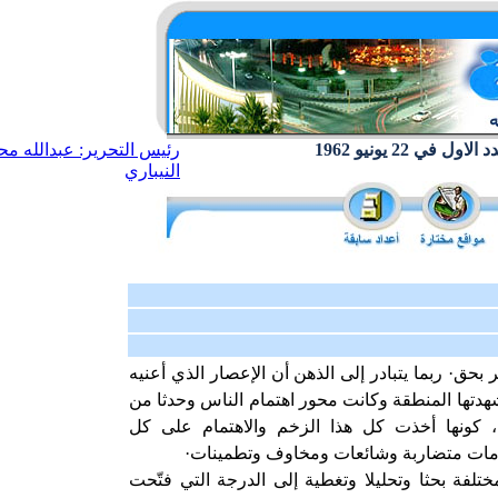
ول في 22 يونيو 1962
رئيس التحرير: عبدالله مح
النيباري
بحق· ربما يتبادر إلى الذهن أن الإعصار الذي أعنيه
 شهدتها المنطقة وكانت محور اهتمام الناس وحدثا من
، كونها أخذت كل هذا الزخم والاهتمام على كل
ومات متضاربة وشائعات ومخاوف وتطمينات·
ختلفة بحثا وتحليلا وتغطية إلى الدرجة التي فتّحت