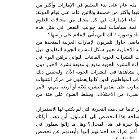
مئة عام على بدء التعليم في الإمارات وأكثر من
ها وأكثر من خمسة وثلاثين عاما على قيام الدولة:
أبناء الإمارات في كل مجال من مجالات العلوم
 ثمة سياسات لسد جوانب النقص في مثل هذه
لد وصورته؛ تلك التي يأتي الإعلام على رأسها؟
اضي حاول تلفزيون الإمارات العربية المتحدة من
لإخبارية تغيير شكل النشرة الجوية التقليدي قبل
لنشرات الجوية الفاتنات اللواتي نراهن اليوم في
ءة النشرة الجوية مذيع أو مذيعة نشرة الأخبار دون
ي نشاهدها في النشرات الجوية الآن· ولتحقيق ذلك
ب المواطنين الذين كانوا يعملون في مركز التنبؤات
اوب على تقديم النشرة ثلاثة أو أربعة منهم، الأمر
 بشيء من الاختلاف، وسلط الضوء على فئة من
اما على هذه التجربة التي لم يكتب لها الاستمرار،
 ساحة هذا التخصص إلى التساؤل: أين ذهب أولئك
وا خبرة في هذا المجال؟ وهل ما زالوا يعملون في
ثر إغراءً قد اجتذبتهم إليها وأبعدتهم عن تخصص
والأحداث؟