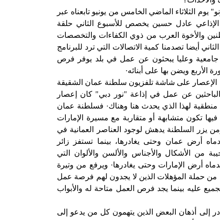
 يوم الثلاثاء الماضي الخامس من يونيو تابعناه عبر
 الإذاعي عادل حسين يخصص للأسبوع الثاني حلقة
اطنين والأخوة العرب من ذوي الكفاءات والتخصصات
لثاني أيضا تصدمنا كمية الاتصالات التي ترد للبرنامج
جامعية وعليا يبحثون عن عمل في بلد يوفر فرص
ة الأربع ويضن بها على أبنائه·
ث الإعصار على شاشة تلفزيون سلطنة عمان الشقيقة
الباحثين عن عمل في إذاعة "نور دبي" كان إعصار
بة منطقية لهذا الذي يحدث هنا وهناك· فسلطنة عمان
 فيها تكون متشابهة أو متقاربة مع مسيرة الإمارات
ن يزر السلطنة يدهش لوجود العناصر العمانية في
ماه أرض عمان وحتى يغادرها، بينما تستفز زائر
جيبة من الأشكال والأجناس والألسن والألوان التي
دماه أرض الإمارات وحتى يغادرها· ويرفع من وتيرة
 من حملة المؤهلات الذين لا يجدون لهم فرصة عمل
يع عليه بينما يجد فرص العمل متاحة له والأبواب
در إلى أذهان البعض الذين يتهمون كل من يدعو إلى