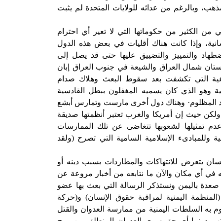
ذهب، وبالرغم من عدائه للولايات المتحدة لم يثبت
ي من الكثير من حكوماتها التي لا تعير أي احترام
سانية، وإذا كانت هناك أقليات في بعض هذه الدول
هاد والتمييز والتضييق عليها حتى قد يصل إلى
ستان شمال العراق والشيعة في جنوب العراق إبان
اعية التي تكشفت بعد سقوط البعث وهلاك صدام
ة وهو الذي كان يسميه المغفلون ببطل القادسية
هيد المظلوم· وهناك دول أخرى مارست وتمارس أبشع
ا، ولكن حيث إن أمريكا والغرب تعتبر أنظمتها صديقة
وعدم تمثيلها لشعوبها تتغاضى عن تلك الممارسات
ولية وللمبادىء الإسلامية السامية التي تصرح (ولقد
سان يتعرض للانتهاكات والمطاردات بسبب دينه أو
يه في أي مكان والآن ما نتابعه من أخبار مروعة عن
صعدة باليمن ونستذكر الرسالة التي بعث بها عضو
(المنظمة اليمنية لمراقبة حقوق الإنسان) و(حركة
تقوم به السلطات اليمنية من ممارسة العدوان والقتل
وتهم دونما أي حق سوى العدوان المنطلق من روح