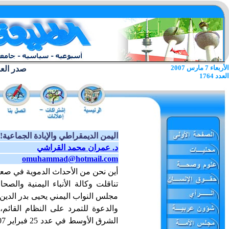
الأربعاء 7 مارس 2007
صدر العدد الا
العدد 1764
اليمن الديمقراطي والإبادة الجماعية!
د. عمران محمد القراشي
omuhammad@hotmail.com
أين نحن من الأحداث الدموية في صعد
تناقلت وكالة الأنباء اليمنية والص
والدعوة للتمرد على النظام القائم،