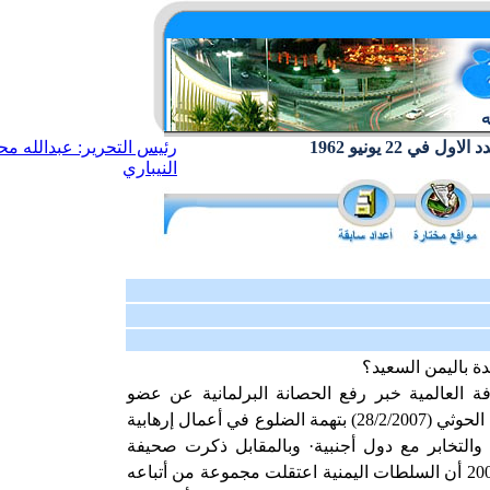
ول في 22 يونيو 1962
رئيس التحرير: عبدالله مح
النيباري
ة باليمن السعيد؟
حافة العالمية خبر رفع الحصانة البرلمانية عن عضو
مجلس النواب اليمني يحيى بدر الدين الحوثي (28/2/2007) بتهمة الضلوع في أعمال إرهابية
 والتخابر مع دول أجنبية· وبالمقابل ذكرت صحيفة
الشرق الأوسط في عدد 25 فبراير 2007 أن السلطات اليمنية اعتقلت مجموعة من أتباعه