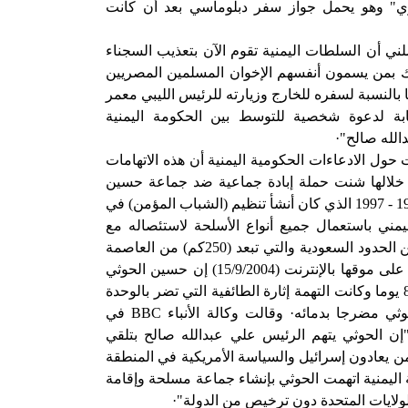
لوي" وهو يحمل جواز سفر دبلوماسي بعد أن كانت
ي أن السلطات اليمنية تقوم الآن بتعذيب السجناء
بمن يسمون أنفسهم الإخوان المسلمين المصريين
ا بالنسبة لسفره للخارج وزيارته للرئيس الليبي معمر
ابة لدعوة شخصية للتوسط بين الحكومة اليمنية
الله صالح"·
 حول الادعاءات الحكومية اليمنية أن هذه الاتهامات
 خلالها شنت حملة إبادة جماعية ضد جماعة حسين
الحوثي عضو البرلمان اليمني في 1993 - 1997 الذي كان أنشأ تنظيم (الشباب المؤمن) في
يمني باستعمال جميع أنواع الأسلحة لاستئصاله مع
جماعته التي تقطن صعدة القريبة من الحدود السعودية والتي تبعد (250كم) من العاصمة
على موقها بالإنترنت (15/9/2004) إن حسين الحوثي
وأنصاره قتلوا بعد اشتباكات دامت 80 يوما وكانت التهمة إثارة الطائفية التي تضر بالوحدة
ي مضرجا بدمائه· وقالت وكالة الأنباء
BBC
في
 بالإنترنت بتاريخ (10/9/2004) "إن الحوثي يتهم الرئيس علي عبدالله صالح بتلقي
من يعادون إسرائيل والسياسة الأمريكية في المنطقة
اليمنية اتهمت الحوثي بإنشاء جماعة مسلحة وإقامة
لايات المتحدة دون ترخيص من الدولة"·