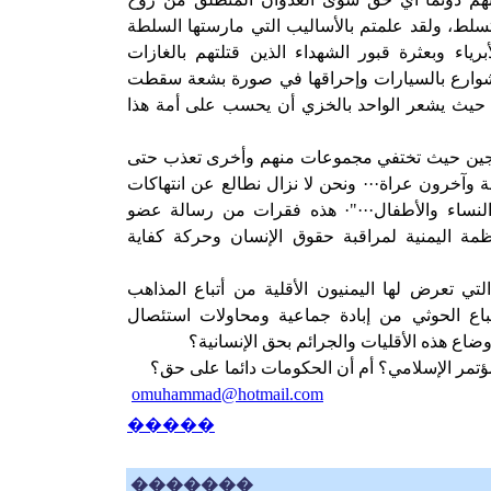
لتسلط، ولقد علمتم بالأساليب التي مارستها السلطة
ياء وبعثرة قبور الشهداء الذين قتلتهم بالغازات
لشوارع بالسيارات وإحراقها في صورة بشعة سقطت
وة حيث يشعر الواحد بالخزي أن يحسب على أمة هذا
جين حيث تختفي مجموعات منهم وأخرى تعذب حتى
ة وآخرون عراة··· ونحن لا نزال نطالع عن انتهاكات
لنساء والأطفال···"· هذه فقرات من رسالة عضو
ظمة اليمنية لمراقبة حقوق الإنسان وحركة كفاية
لتي تعرض لها اليمنيون الأقلية من أتباع المذاهب
تباع الحوثي من إبادة جماعية ومحاولات استئصال
ضاع هذه الأقليات والجرائم بحق الإنسانية؟
مؤتمر الإسلامي؟ أم أن الحكومات دائما على حق؟
omuhammad@hotmail.com
�����
�������