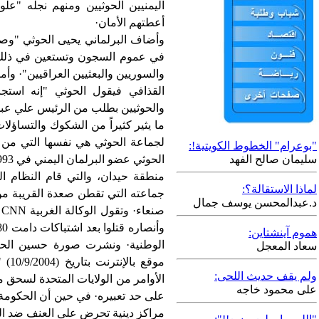
اليمنيين الحوثيين ومنهم نجله "ع
أعطتهم الأمان·
وأضاف البرلماني يحيى الحوثي "وصلن
في عموم السجون وتستعين في ذلك 
والسوريين والبعثيين العراقيين"· وأم
القذافي فيقول الحوثي "إنه استج
والحوثيين بطلب من الرئيس علي عبد
ما يثير كثيراً من الشكوك والتساؤلات
لجماعة الحوثي هي نفسها التي من
"بوعرام" الخطوط الكويتية!:
سليمان صالح الفهد
منطقة حيدان، والتي قام النظام ال
لماذا الاستقالة؟:
د.عبدالمحسن يوسف جمال
صنعاء· وتقول الوكالة الغربية
CNN
هموم آينشتاين:
الوطنية· ونشرت صورة حسين الحوث
سعاد المعجل
موقع
ولم يقف حديث اللحى:
الأوامر من الولايات المتحدة لسحق 
على محمود خاجه
على حد تعبيره· في حين أن الحكومة 
مراكز دينية تحرض على العنف ضد الو