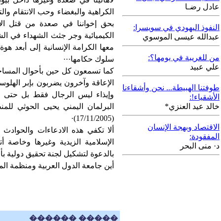
عادل رضـا
الكراهية والبغضاء وحب الانتقام وا
بحق إخواننا في صعدة من قتل الأبر
النفوذ اليهودي في سويسرا:
الكيميائية وجر جثث الشهداء في ا
عبدالله عيسى الموسوي
معها الكرامة الإنسانية إلى أبعد ه
من للغريبة في يومها؟:
سلوك حكامها···
علي عبيد
كما تسمعون كل حين بأحوال المسا
الإعاقة وآخرون يضربون بإبر الهلوس
طوفتنا الهبيطة... نحن وأشقاءنا
وإيذاء ليس الرجال فقط بل حتى ا
الأشقياء!:
خالد عيد العنزي*
البرلمان اليمني يحيى الحوثي للمن
(17/11/2005)·
الاقتصاد وبهجة الإنسان
ألا تكفي هذه الادعاءات والحوادث ا
المفقودة:
الإسلامية الزيدية وغيرها وخاصة أ
د· منى البحر
بالدعوة لتشكيل لجنة تحقيق دولية بأو
أين جامعة الدول العربية ومنظمة ال
������ �����