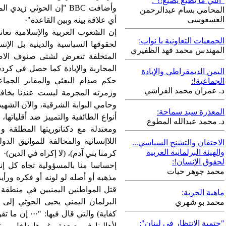
"اللي ما يطيع يضيع!!":
وأضافت
BBC
"إن الحوثي زيدي الم
المحامي بسام عبدالرحمن
العسعوسي
أي علاقة بينه وبين القاعدة"·
إن الشعوب العربية والإسلامية تعان
الجمعيات التعاونية يا نواب:
لحقوقها السياسية والدينية بل الإن
المهندس محمد فهد الظفيري
المتخلفة تتعرض لشتى صنوف الاضط
المحاربة والإبادة كما حصل في كرد
اليمن الديمقراطي والإبادة
حكم صدام البعثي والمقابر الجم
الجماعية!:
د. عمران محمد القراشي
وزمرته المجرمة ليست عندنا بخافي
وحامي البوابة الشرقية، والآن الش
المعذرة سيد سماحة:
أنواع الطائفية والتمييز ضد أقلياته
د. محمد عبدالله المطوع
ومعتدلة مع دكتاتوريتها المطلقة 
اللاإنسانية والمخالفة للمواثيق الد
الاحتقان والتشنج السياسي...
والهيئة البرلمانية العربية
كرمنا بني آدم)، (لا إكراه في الدين)·
لحقوق الإنسان!:
إحساسا منا بالمسؤولية تجاه كل إن
محمد جوهر حيات
مذهبه أو أصله لو لونه أو فكره ورأ
قتل المواطنين اليمنيين في منطقة 
ماهية الحرية:
البرلمان اليمني يحيى الحوثي إلى 
محمد بو شهري
كفاية) والتي قال فيها: "··· إن ما 
"حتمية الانتظار في لبنان":
لأهالينا في صعدة وغيرها داخل بي