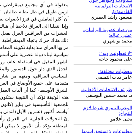
تساؤلات وخواطر حول
معقولة في أي مجتمع ديمقراطي عري
الانتخابات البرلمانية
القادمة(2):
لزمن طويل في ظل نظام طالبان، كا
مسعود راشد العميري
أن أكثر العاملين في فرز الأصوات بعد
وإذا انتقلنا الى العراق نلاحظ أن هن
من صاد عضوية البرلمان..
العشرات من العراقيين العزل بفعل ا
عشى عياله:
ذلك هناك حراك باتجاه الديمقراطية 
محمد بو شهري
مر بها العراق منذ بداية تكوينه الم
"لا تعطونهم ويه":
سياسية لبناء دولة عصرية على أسس
على محمود خاجه
الشهر المقبل في استفتاء عام، وربم
الجدل الذي دار حول الدستور والم
معطيات مختلفة!:
السياسي العراقي، ومنهم من شارك 
عامر ذياب التميمي
متقدمة على جميع الأوضاع في العراق
طرائف الانتخابات الأفغانية:
الشرق الأوسط· كما أن آليات العم
د. محمد حسين اليوسفي
هذه الوثيقة تؤكد أن النتيجة ستكو
للجمعية التأسيسية في يناير (كانو
الوعي التنموي شرط لازم
أواسط أكتوبر (تشرين الأول) لتدلي با
للنجاح:
إنّ التحولات الجارية في العراق و
يحيى علامو
المنطقة تؤكد بأن الأمور لا يمكن
مطبوعات لا تستحق اسمها:
الطغاة والحكام الشموليون·· ولا ب