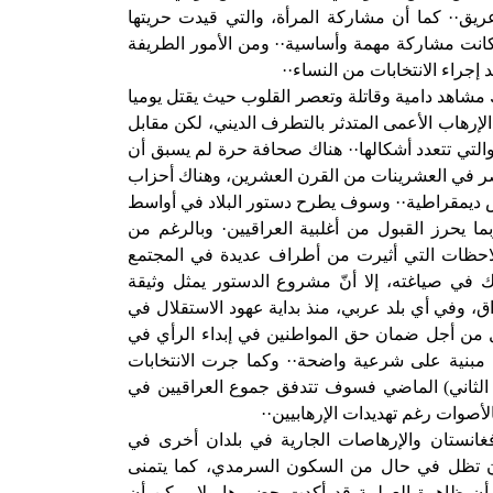
ق·· كما أن مشاركة المرأة، والتي قيدت حريتها
نت مشاركة مهمة وأساسية·· ومن الأمور الطريفة
 إجراء الانتخابات من النساء··
اك مشاهد دامية وقاتلة وتعصر القلوب حيث يقتل يوميا
لإرهاب الأعمى المتدثر بالتطرف الديني، لكن مقابل
والتي تتعدد أشكالها·· هناك صحافة حرة لم يسبق أن
عاصر في العشرينات من القرن العشرين، وهناك أحزاب
 ديمقراطية·· وسوف يطرح دستور البلاد في أواسط
ا يحرز القبول من أغلبية العراقيين· وبالرغم من
لاحظات التي أثيرت من أطراف عديدة في المجتمع
في صياغته، إلا أنّ مشروع الدستور يمثل وثيقة
، وفي أي بلد عربي، منذ بداية عهود الاستقلال في
ل من أجل ضمان حق المواطنين في إبداء الرأي في
ن مبنية على شرعية واضحة·· وكما جرت الانتخابات
ن الثاني) الماضي فسوف تتدفق جموع العراقيين في
لأصوات رغم تهديدات الإرهابيين··
أفغانستان والإرهاصات الجارية في بلدان أخرى في
 أن تظل في حال من السكون السرمدي، كما يتمنى
د أن ظاهرة العولمة قد أكدت حضورها ولا يمكن أن