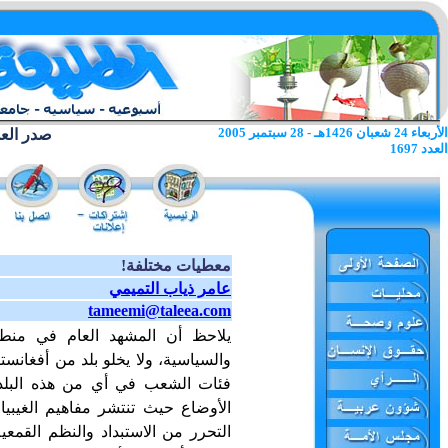
الأربعاء 24 شعبان 1426هـ - 28 سبتمبر 2005
صدر العدد الا
العدد 1697
معطيات مختلفة!
عامر ذياب التميمي
tameemi@taleea.com
يلاحظ أن المشهد العام في منطق
والسياسية، ولا يخلو بلد من أفغانس
فئات الشعب في أي من هذه البلدا
الأوضاع حيث تنتشر مفاهيم الغيب
التحرر من الاستبداد والنظم القمعي