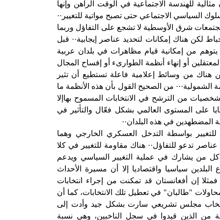
مثالية للهندسة الاجتماعية في الوقت الراهن وإنها
سلوك السياسي الاجتماعي حتى تصبح مواتية للتغيير··
جتمعات شرق الأوسطية لا تشجع على التفاؤل وربما
باط لكن هناك إمكانات لتحديد عناصر إيجابية·· قبل
توهم من إمكانية قيام مظاهرات في بلدان عربية
معتقلين أو إنهاء أنظمة الطوارىء أو إفساح المجال
كن هناك من وسائط إعلامية فاعلة تستطيع أن تثير
ة الشمولية··· من الصحيح القول بأن هذه الأنظمة ما
شخصيات من الترشح في الانتخابات المسموح بهاإلا
ايا على المستوى العالمي بشكل فعّال والتأثير في
المضطهدين في هذه البلدان··
ا للتغيير بواسطة التدخل العسكري الخارجي وهما
د عناصر تدعو للتفاؤل·· هناك مقاومة للتغيير في كلا
 كل من يشارك في عملية التغيير السياسي ويدعم
البلدين سياسيا واقتصاديا إلا أن مسيرة الأحداث
فمثلا إن أفغانستان قد تمكنت من إجراء انتخابات
حاولات "طالبان" في تعطيل تلك الانتخابات، كما أن
لانتخاب مجلس تشريعي سارت بشكل جيد وأدت إلى
 من الذين قيدوا في سجل الناخبين، وهي نسبة