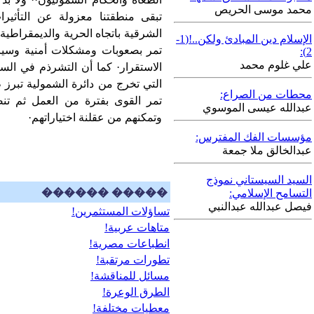
محمد موسى الحريص
تبقى منطقتنا معزولة عن التأثيرا
الشرقية باتجاه الحرية والديمقراطية 
الإسلام دين المبادئ ولكن..!(1-
تمر بصعوبات ومشكلات أمنية وسي
2):
علي غلوم محمد
الاستقرار· كما أن التشرذم في الس
التي تخرج من دائرة الشمولية تبرز 
محطات من الصراع:
تمر القوى بفترة من العمل ثم تنض
عبدالله عيسى الموسوي
وتمكنهم من عقلنة اختياراتهم·
مؤسسات الفك المفترس:
عبدالخالق ملا جمعة
السيد السيستاني نموذج
������ �����
التسامح الإسلامي:
فيصل عبدالله عبدالنبي
تساؤلات المستثمرين!
متاهات عربية!
انطباعات مصرية!
تطورات مرتقبة!
مسائل للمناقشة!
الطرق الوعرة!
معطيات مختلفة!