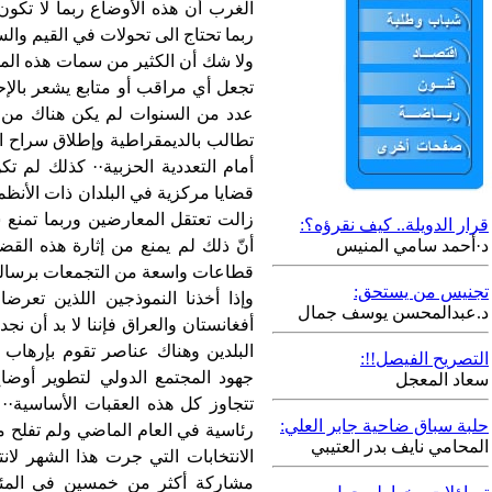
الغرب أن هذه الأوضاع ربما لا تكون 
ربما تحتاج الى تحولات في القيم وال
ولا شك أن الكثير من سمات هذه الم
تجعل أي مراقب أو متابع يشعر بالإح
عدد من السنوات لم يكن هناك من ي
تطالب بالديمقراطية وإطلاق سراح ال
أمام التعددية الحزبية·· كذلك لم ت
قضايا مركزية في البلدان ذات الأنظم
زالت تعتقل المعارضين وربما تمنع 
قرار الدويلة.. كيف نقرؤه؟:
د·أحمد سامي المنيس
أنّ ذلك لم يمنع من إثارة هذه القض
قطاعات واسعة من التجمعات برسالة 
تجنيس من يستحق:
وإذا أخذنا النموذجين اللذين تعرض
د.عبدالمحسن يوسف جمال
أفغانستان والعراق فإننا لا بد أن نج
البلدين وهناك عناصر تقوم بإرهاب
التصريح الفيصل!!:
جهود المجتمع الدولي لتطوير أوضاع 
سعاد المعجل
تتجاوز كل هذه العقبات الأساسية·· 
حلبة سباق ضاحية جابر العلي:
رئاسية في العام الماضي ولم تفلح م
المحامي نايف بدر العتيبي
الانتخابات التي جرت هذا الشهر 
مشاركة أكثر من خمسين في المئة