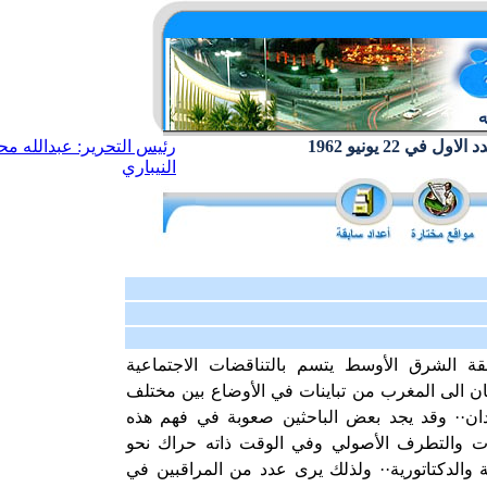
ول في 22 يونيو 1962
رئيس التحرير: عبدالله مح
النيباري
ة الشرق الأوسط يتسم بالتناقضات الاجتماعية
تان الى المغرب من تباينات في الأوضاع بين مختلف
ن·· وقد يجد بعض الباحثين صعوبة في فهم هذه
يات والتطرف الأصولي وفي الوقت ذاته حراك نحو
ة والدكتاتورية·· ولذلك يرى عدد من المراقبين في