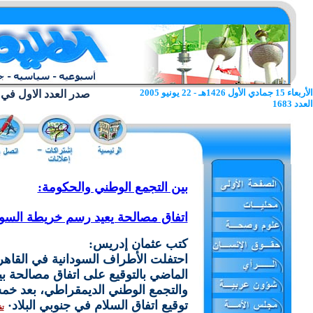
الأربعاء 15 جمادي الأول 1426هـ - 22 يونيو 2005
صدر العدد الاول في 22 يونيو 1962
العدد 1683
بين التجمع الوطني والحكومة:
اتفاق مصالحة يعيد رسم خريطة السود
كتب عثمان إدريس:
احتفلت الأطراف السودانية في القاهر
الماضي بالتوقيع على اتفاق مصالحة ب
والتجمع الوطني الديمقراطي، بعد خ
توقيع اتفاق السلام في جنوبي البلاد·
تف