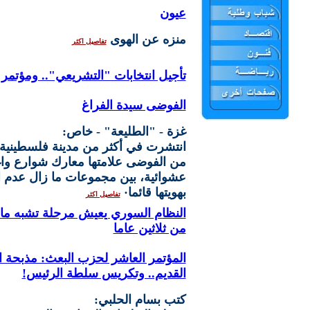
عيون
منزه عن الهوى
تفاصيل اكثر
تأجيل انتخابات "التشريعي".. ومؤتمر 
الفوضى سيدة الفراغ
غزة - "الطليعة" - خاص:
انتشرت في أكثر من مدينة فلسطينية 
من الفوضى علامتها معارك شوارع واغ
عشوائية، بين مجموعات ما زال عدم ا
بهويتها قائما·
تفاصيل اكثر
النظام السوري يعيش مرحلة تشبه ما
من ثلاثين عاما
المؤتمر العاشر لحزب البعث: مذبحة
القديم.. وتكريس سلطة الرئيس!
كتب بسام الحلبي: