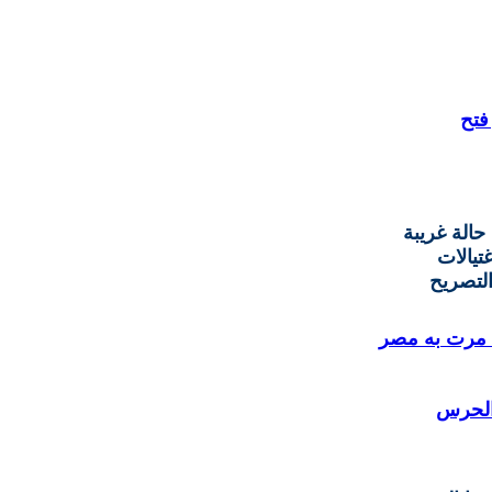
فتح
حالة غريبة
تيالات
لتصريح
 مرت به مصر
 الحرس