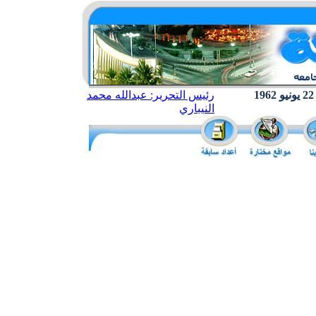
رئيس التحرير: عبدالله محمد
النيباري