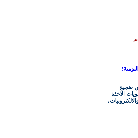
كثر
يومية!
عن ضجيج
ويات الآخذة
الالكترونيات،