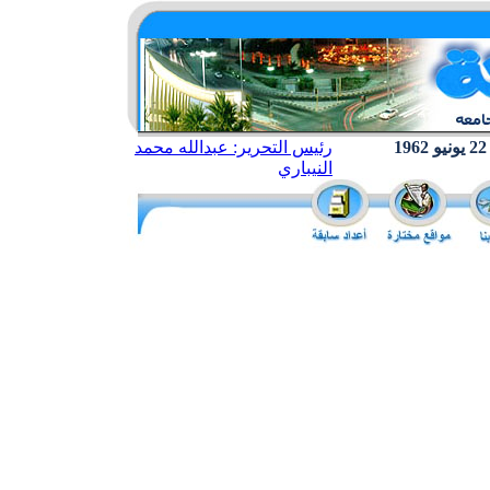
رئيس التحرير: عبدالله محمد
النيباري