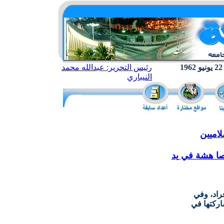
رئيس التحرير: عبدالله محمد
النيباري
لاميين
صا هشة في يد
راد، وفي
اركتها في