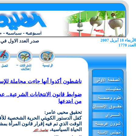
الأربعاء 18 أبريل 2007
صدر العدد الاول في 22 يونيو 1962
العدد 1770
ناشطون أكدوا أنها جاءت مجاملة للإس
ضوابط قانون الانتخابات الشرعية.. ع
من ابتدعها
تحقيق محيى عامر:
كفل الدستور الكويتي الحرية الشخصية للأف
الوقت الذي تم فيه إقرار قانون المرأة بمش
الحياة السياسية،
تفاصيل اكثر