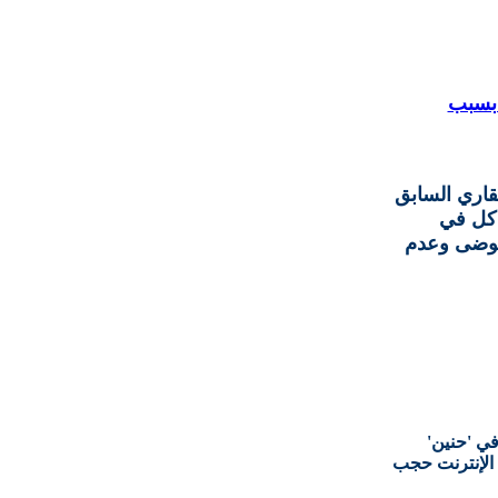
 الـ B.O.T فشل بسبب
قاري السابق
اكل في
لفوضى وعدم
ي 'حنين'
الإنترنت حجب