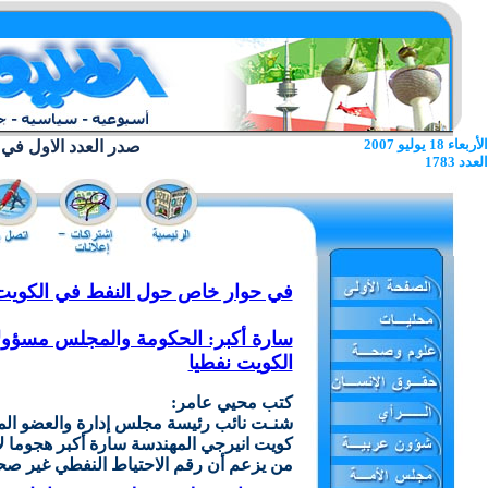
الأربعاء 18 يوليو 2007
صدر العدد الاول في 22 يونيو 1962
العدد 1783
في حوار خاص حول النفط في الكويت
سارة أكبر: الحكومة والمجلس مسؤول
الكويت نفطيا
كتب محيي عامر:
شنـت نائب رئيسة مجلس إدارة والعضو ال
كويت انيرجي المهندسة سارة أكبر هجوما ل
من يزعم أن رقم الاحتياط النفطي غير صح