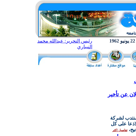
رئيس التحرير: عبدالله محمد
النيباري
ان عن تأخير
منتدب لشركة
اذعا على كل
يح،
تفاصيل اكثر