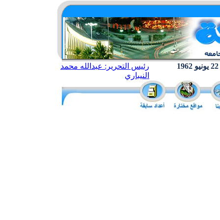
رئيس التحرير: عبدالله محمد
النيباري