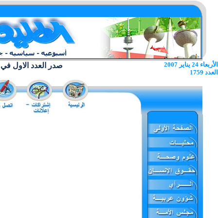
الأربعاء 24 يناير 2007
صدر العدد الاول في 22 يونيو 1962
العدد 1759