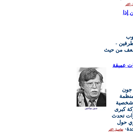
 اكثر
 إذا
وب
طرفين -
أضعف من حيث
ات عميقة
 جون
لمنظمة
 شخصية
ركة كبرى
رات تحدث
ري حول
حدة·
تفاصيل اكثر