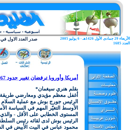
الأربعاء 29 جمادى الأول 1426هـ - 6 يوليو 2005
صدر العدد الاول في 22 يونيو 1962
العدد 1685
أمريكا وأوروبا ترفضان تغيير حدود 1967
بقلم هنري سيغمان*
أغفل معظم مؤيدي ومعارضي طريقة 
الرئيس جورج بوش مع عملية السلام
الأوسط التغيّر المهم في السياسة الأم
المستوى الخطابي على الأقل - والذي ع
الرئيس بوش لدى لقائه رئيس السلطة
محمود عباس في البيت الأبيض في ا