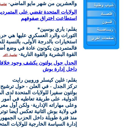
والعشرين من شهر مايو الماضي·
تفاصيل
الولايات المتحدة تقضي على المتمردين
استطاعت اختراق صفوفهم
بقلم: باري بوسين*
الثورات والرد العسكري عليها هي حر
استخبارات بالدرجة الأولى، بالنسبة لل
فالمتمردون يكونون عادة في وضع 
القوة البشرية والقوة النارية·
تفاصيل اكثر
الجدل حول بولتون يكشف وجود خلاف
داخل إدارة بوش
بقلم: غلين كيسلر وروبين رايت
تركز الجدل - في العلن - حول ترشيح
بولتون سفيرا للولايات المتحدة لدى ا
الدولية، على طريقة تعاطيه في أمور
وعلى مهاراته الإدارية· ولكن أول مع
في ولاية بوش الثانية تعكس أيضا توت
منذ فترة طويلة داخل الحزب الجمهو
إدارة السياسة الخارجية للولايات المت