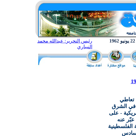
رئيس التحرير: عبدالله محمد
النيباري
تعاطي
 في الشرق
ريكية - على
بّر عنه
 الفلسطينية
لسادس