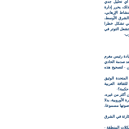
أي تحليل جدي
ذلك، يحرر إدارة
نشاط الإرهابي،
 الشرق الأوسط،
لتي تشكل خطرا
وتشعل التوتر في
رب·
يادة رئيس مغرم
عد صدمة الحادي
ن - لتصحيح هذه
المتحدة الوثيق
ثقافة العربية
 حكمة؟·
 أكثر من غيره،
الأوروبية، بدلا
 صوتها مسموعا،
كارثة في الشرق
شكلات المنطقة -