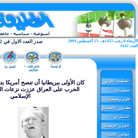
الأربعاء 9 رجب 1425هـ - 25 أغسطس 2004
صدر العدد الاول في 22 يونيو 1962
العدد 1642
كان الأولى ببريطانيا أن تنصح أمريكا بدل
الحرب على العراق عززت نزعات ال
الإسلامي