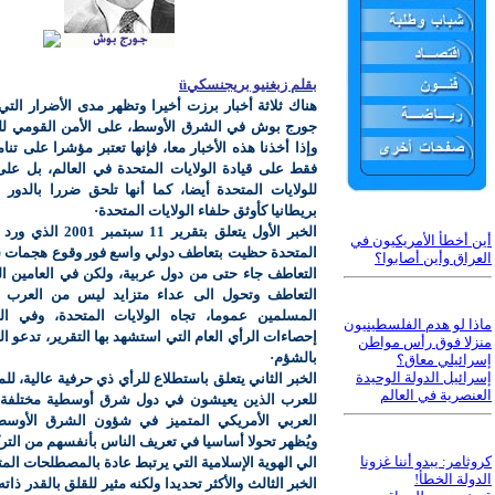
بقلم زبغنيو بريجنسكي
ü
هناك ثلاثة أخبار برزت أخيرا وتظهر مدى الأضرار التي 
جورج بوش في الشرق الأوسط، على الأمن القومي للول
وإذا أخذنا هذه الأخبار معا، فإنها تعتبر مؤشرا على ت
فقط على قيادة الولايات المتحدة في العالم، بل على
للولايات المتحدة أيضا، كما أنها تلحق ضررا بالدور
بريطانيا كأوثق حلفاء الولايات المتحدة·
الخبر الأول يتعلق بتقرير 1
أين أخطأ الأمريكيون في
المتحدة حظيت بتعاطف دولي واسع فور وقوع هجمات سب
العراق وأين أصابوا؟
التعاطف جاء حتى من دول عربية، ولكن في العامين التا
التعاطف وتحول الى عداء متزايد ليس من العر
المسلمين عموما، تجاه الولايات المتحدة، وفي الو
ماذا لو هدم الفلسطينيون
إحصاءات الرأي العام التي استشهد بها التقرير، تدعو ا
منزلا فوق رأس مواطن
بالشؤم·
إسرائيلي معاق؟
إسرائيل الدولة الوحيدة
الخبر الثاني يتعلق باستطلاع للرأي ذي حرفية عالية، ل
العنصرية في العالم
للعرب الذين يعيشون في دول شرق أوسطية مختلفة، و
العربي الأمريكي المتميز في شؤون الشرق الأوس
ويُظهر تحولا أساسيا في تعريف الناس بأنفسهم من الترك
كروثامر: يبدو أننا غزونا
الي الهوية الإسلامية التي يرتبط عادة بالمصطلحات الم
الدولة الخطأ!
الخبر الثالث والأكثر تحديدا ولكنه مثير للقلق بالقدر ذا