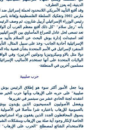
الدينية، إنه يعزز التطرف·
وقد أقنع التأييد الأمريكي اللامحدود لحملة إسرائيل ضد
مارس 2002 وتفكيك السلطة الفلسطينية وإهانة ي
رئيس الوزراء الإسرائيلي أرييل شارون، ثم وصف الر
بأنه "رجل سلام" "كل ذلك أقنع معظم العرب أن الولا
تعد تسعى لحل عادل للصراع المأساوي بين الإسرائيليين
لقد استبدلت إدارة بوش البحث عن السلام بتأييد مع
الإسرائيلية أحادية الجانب· وخذ على سبيل المثال، التأي
المنفرد لإسرائيل في الأمم المتحدة بشأن قضية بناء الجدا
دولا مثل بالاو وميكرونيزيا ودولتين أخرتين)· وفي الواق
الولايات المتحدة على أنها تستخدم الأساليب الإسرائيل
مسلمين آخرين في المنطقة·
حرب صليبية
وما جعل الأمور أكثر سوء هو إطلاق الرئيس بو
صليبية" على حربه على الإرهاب وبأنها حرب الخير ض
انتقدته لجنة الحادي عشر من سبتمبر في تقريرها·
ويفضل الأصوليون المسيحيون الذين يؤيدون بوش
بالعمومية للإرهاب باعتباره شرا متأصلا في الأصولية ا
يسوق المحافظون الجدد الذين يقفون وراء استراتيجي
الخاصة لإنكار وجود أية صلة بين الإرهاب ومشكلات الش
فالاستخدام الشائع لمصطلح "الحرب على الإرهاب" ل