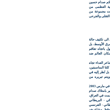
حكم صدام حسين
ية العظمى من
ضت مجموعة من
القتلى والجرحى
د الحادي عشر من سبتمبر 2001 وأدى الى تكثيف حالة
شرق الأوسط، بل
ل باتجاه تفاقم
25 في المئة من سكان العالم ضد
عر العداء تجاه
وهما مارس 2002 ومارس 2003، ففي كلتا المناسبتين،
ل نُظر إليه في
ويتم تبريره من
فقد تقوضت مشروعية القرار الذي قاد الى غزو العراق في مارس 2003
 بامتلاك صدام
جمت في العراق،
كي - البريطاني
طاني - الفرنسي
يوقظ مشاعرهم