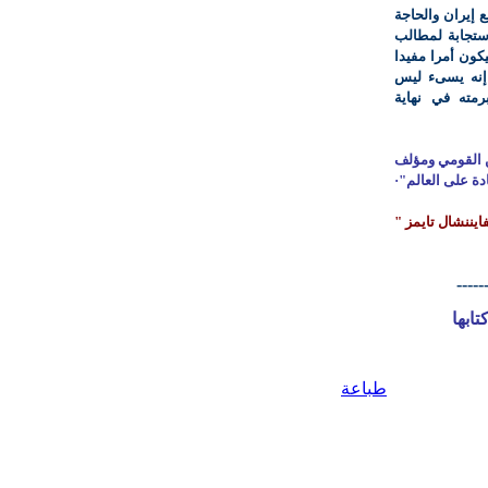
 إيران والحاجة
استجابة لمطالب
ون أمرا مفيدا
 إنه يسىء ليس
رمته في نهاية
 القومي ومؤلف
ادة على العالم"·
ايننشال تايمز "
-----
ابها
طباعة