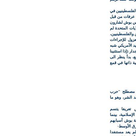
 الفلسطينيين في
اسر عرفات من قبل
ئيس بوش لشارون
يات المتحدة لم
 والفلسطينيين،
زول للإجراءات
يد الأمريكي شبه
ر (إذا استثنينا
ع، بدأ ينظر الى
ية ذاتها في قمع
ش مصطلح "حرب
د الشر، وهو ما
 تعريفا يتسم
لإسلامية، بينما
ة بوش أسبابهم
رق الأوسط·
م يعد مستنفدا