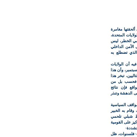
ألحقتها مغامرة
ايات المتحدة،
نامي الخطر، ليس
 الأمن الداخلي
 الذي تضطلع به
1 سبتمبر 2001 الذي ورد فيه أن الولايات
تمبر، وأن هذا
ليين، تبخر هذا
ب فحسب بل من
اقع فإن نتائج
لى الدهشة وتنذر
لمواقف السياسية
قام به الخبير
ط شبلي تلحمي
يز على القومية
تشددة·
ته· فلسنوات، ظل