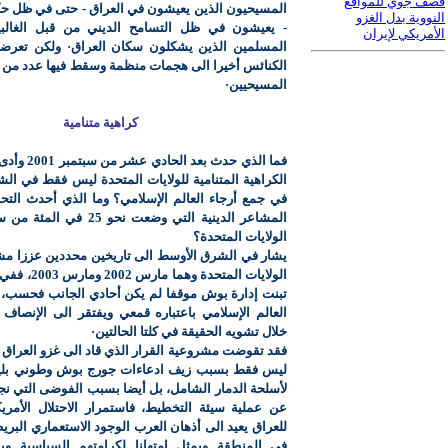
قصف جوي للمواقع
المسيحيون الذين يعيشون في العراق - حتى في ظل 
النووية بدل الغزو
- يعيشون في ظل التسامح الديني من قبل الغالب
الأمريكي لإيران
المسلمين الذين يشكلون سكان العراق· ولكن تعر
الكنائس أخيرا الى هجمات منظمة وسقط فيها عدد من 
المسيحيين·
كراهية متنامية
فما الذي حدث بع
الكراهية المتنامية للولايات المتحدة ليس فقط في ال
في جمع أرجاء العالم الإسلامي؟ وما الذي أحدث التحو
المشاعر الدينية التي وضعت نحو 
الولايات المتحدة؟
يشار في الشرق الأوسط الى تاريخين محددين عززا مشا
الولايات المتحدة 
تبنت إدارة بوش موقفا لم يكن أحادي الجانب فحسب، ب
العالم الإسلامي باعتباره قمعي ويفتقر الى الإنصاف 
خلال تشويه الحقيقة في كلتا الحالتين·
ليس فقط بسبب زيف ادعاءات جورج بوش وطوني بلير
لأسلحة الدمار الشامل، بل أيضا بسبب الفوضى التي ن
عن عملية سيئة التخطيط، فاستمرار الاحتلال الأمري
للعراق يعيد الى أذهان العرب الوجود الاستعماري البري
في المنطقة ويمثل امتهانا لكرامتهم السياسية و