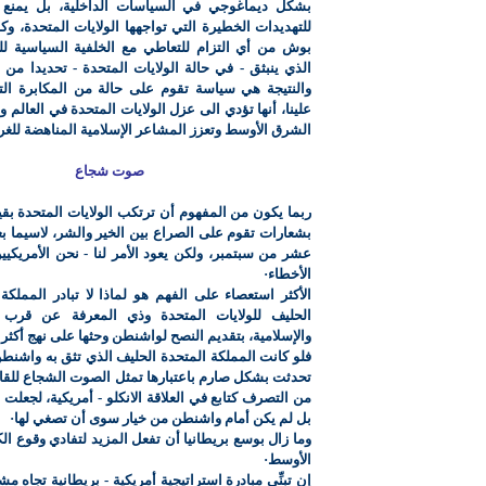
بشكل ديماغوجي في السياسات الداخلية، بل يمنع 
للتهديدات الخطيرة التي تواجهها الولايات المتحدة، وك
بوش من أي التزام للتعاطي مع الخلفية السياسية لل
الذي ينبثق - في حالة الولايات المتحدة - تحديدا من
والنتيجة هي سياسة تقوم على حالة من المكابرة ا
علينا، أنها تؤدي الى عزل الولايات المتحدة في العالم 
الشرق الأوسط وتعزز المشاعر الإسلامية المناهضة للغ
صوت شجاع
ربما يكون من المفهوم أن ترتكب الولايات المتحدة بق
بشعارات تقوم على الصراع بين الخير والشر، لاسيما ب
عشر من سبتمبر، ولكن يعود الأمر لنا - نحن الأمريكيي
الأخطاء·
الأكثر استعصاء على الفهم هو لماذا لا تبادر المملكة 
الحليف للولايات المتحدة وذي المعرفة عن قرب لل
والإسلامية، بتقديم النصح لواشنطن وحثها على نهج أكثر
فلو كانت المملكة المتحدة الحليف الذي تثق به واشنطن
تحدثت بشكل صارم باعتبارها تمثل الصوت الشجاع للقارة 
من التصرف كتابع في العلاقة الانكلو - أمريكية، لجعلت
بل لم يكن أمام واشنطن من خيار سوى أن تصغي لها·
وما زال بوسع بريطانيا أن تفعل المزيد لتفادي وقوع ال
الأوسط·
إن تبنِّي مبادرة استراتيجية أمريكية - بريطانية تجاه م