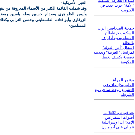
امتدادا للحركة السلفية
الفيزا الأمريكية·
"الأمة" حزب جديد في
وقد شملت القائمة الكثير من الأسماء المعروفة من بينه
الكـويت
وأيمن الظواهري وصدام حسين وطه ياسين رمضا
الزرقاوي وأبو قتادة الفلسطيني وحسن الترابي وكذلك
المسلمين·
جمعية الصحافيين آثرت
السكوت لارتباطاتها
المصلحية مع أطراف
بالنظام
اعتقال "أمن الدولة"
لمراسل "العربية" وتعذيبه
فضيحة تكشف تخبط
الحكومة
مؤتمر المرأة
الخليجية:إنصاف فى
التشريع.. وخط ساخن مع
الشرطة
بعد فوزه بـ 62% من
أصوات المقترعين
الإملاءات الإسرائيلية
تتوالى على أبو مازن