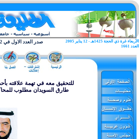
الأربعاء غرة ذي الحجة 1425هـ - 12 يناير 2005
صدر العدد الاول في 22 يونيو 1962
العدد 1661
للتحقيق معه في تهمة علاقته بأحداث 11 س
طارق السويدان مطلوب للمحاكم