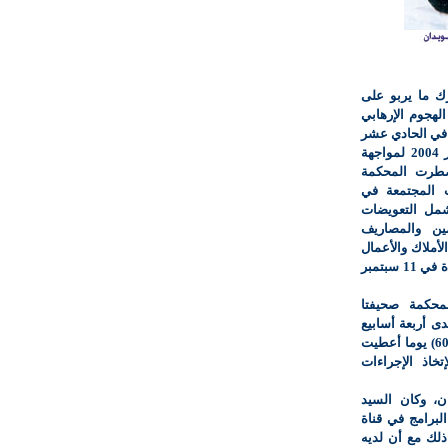
ك ما يربو على
هجوم الإرهابي
 في الحادي عشر
من سبتمبر 2001، وذلك في موعد أقصاه 15 ديسمبر 2004 لمواجهة
اضطرت المحكمة
ت المجتمعة في
شمل التعويضات
مين والمصاريف
أملاك والأعمال
وغيرها، وذلك في الهجوم الإرهابي على الولايات المتحدة في 11 سبتمبر
محكمة صحيفتا
دى أربعة أسابيع
ابتداء من 15 سبتمبر 2004 وحتى منتصف أكتوبر تلتها (60) يوما أعطيت
خاذ الإجراءات
ن، وكان السيد
لبرامج في قناة
 ذلك مع أن لديه