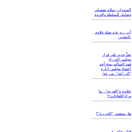
السودان: سلام تفصيلي
وشامل للسلطة والثروة
أبي زيد يؤيد صلة علاوي
بالبعثيين
تعدٍّ جديد على قرار
مجلس الوزراء
فهد السالم يمنح أحد
أعضاء مجلس إدارة
"الزراعة".. مزرعة!
علاوي و"العربية"... ما
وراء اللقاءات!!!
هل ستعتذر "الجزيرة"؟
فئات خاصــة