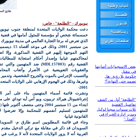
نيويورك - "الطليعة" - خاص:
دعت محكمة الولايات المتحدة لمنطقة جنوب نيويور
خمسمائة شخص أو مؤسسة للمثول أمامها في قضية ال
الذي تعرض له برجا التجارة العالمي في مدينة نيويورك
التهم الموجهة إليهم في القضية المذكورة، وإلا 
لمحاكمتهم غيابيا وإصدار أحكام استجابة للمطالبا
القضية رقم (03
MDL1570
) ضد المتهمين والتي ت
بعض الاستجوابات أصابتها
والعقوبات التعويضية عن الأضرار وأتعاب المحا
في مقتل
والتسبب الإجرامي بالموت والجروح الشخصية، وتدمير ال
حكومة بلا رؤية.. هل
تصمد حتى النهاية؟!
2001·
ونشرت قائمة أسماء المتهمين بناء على أمر ال
إنترناشيونال هيرالد تربيون، ويو أس أيه توداي على م
"الطليعة" أول من كشف
تفاصيل القضية
ثلاث سنوات سجنا لوكيل
للمتهمين لتسليم أنفسهم للمحكمة وإلا تعرضوا لإت
ومدير إدارة الخبراء في
القانونية غيابيا·
"العدل"
وجاء في قائمة المطلوبين اسم طارق م· السويدا
السويدان قد ذكر في مقابلة مع تركي الدخيل مقدم ا
العربية أنه لا يزور الولايات المتحدة لأنه لا يرغب في