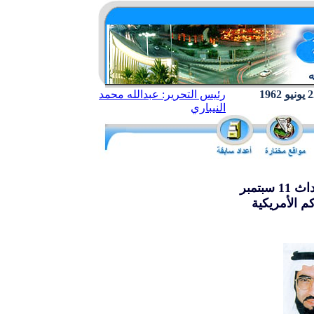
رئيس التحرير: عبدالله محمد
النيباري
بتمبر
 الأمريكية