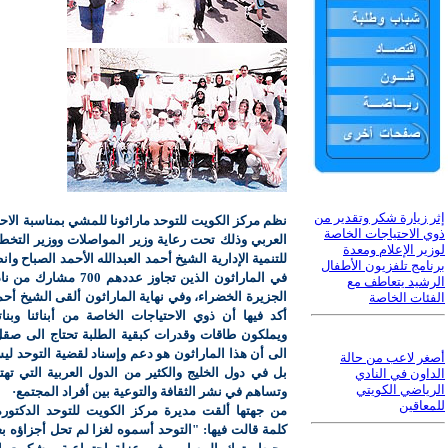
إثر زيارة شكر وتقدير من
ن
ظم مركز الكويت للتوحد ماراثونا للمشي بمناسبة الاحت
ذوي الاحتياجات الخاصة
العربي وذلك تحت رعاية وزير المواصلات ووزير التخطي
لوزير الإعلام ومعدة
للتنمية الإدارية الشيخ أحمد العبدالله الأحمد الصباح و
برنامج تلفزيون الأطفال
في الماراثون الذين تجاوز عدده
الرشيد يتعاطف مع
الجزيرة الخضراء، وفي نهاية الماراثون ألقى الشيخ أحمد
الفئات الخاصة
أكد فيها أن ذوي الاحتياجات الخاصة من أبنائنا وبنات
ويملكون طاقات وقدرات كبقية الطلبة تحتاج الى صقل
الى أن هذا الماراثون هو دعم وإسناد لقضية التوحد ل
أصغر لاعب من حالة
بل في دول الخليج والكثير من الدول العربية التي تهت
الداون في النادي
الرياضي الكويتي
وتساهم في نشر الثقافة والتوعية بين أفراد المجتمع·
للمعاقين
من جهتها ألقت مديرة مركز الكويت للتوحد الدكتور
كلمة قالت فيها: "التوحد أسموه لغزا لم تحل أجزاؤه 