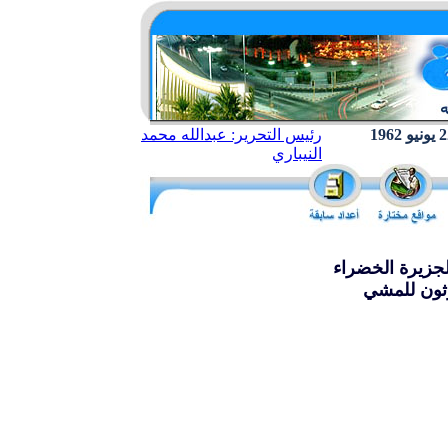
رئيس التحرير: عبدالله محمد
النيباري
رثون للمشي