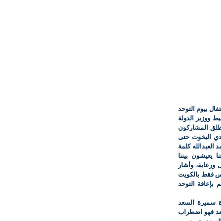
فال بيوم التوحد
ط ووزير الدولة
انطلق المشاركون
م 700 مشارك من نادي اليخوت حتى
 العبدالله كلمة
نا يعيشون بيننا
 ورعاية، وأشار
يس فقط بالكويت
م بإعاقة التوحد
ة سميرة السعد
بعد فهو اضطراب