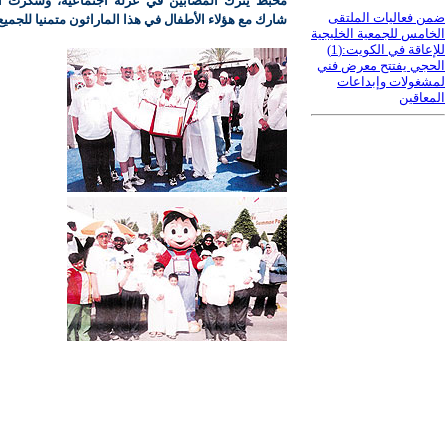
محبط يترك المصابين في عزلة اجتماعية، وشكرت 
ضمن فعاليات الملتقى
شارك مع هؤلاء الأطفال في هذا الماراثون متمنيا للجميع
الخامس للجمعية الخليجية
للإعاقة في الكويت:(1)
الحجي يفتتح معرض فني
لمشغولات وإبداعات
المعاقين