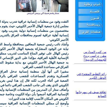
التقت وفود من منظمات إنسانية عراقية تتدرب بدولة 
مجلس إدارة جمعية الهلال الأحمر الكويتي، حيث يقوم م
متخصصون من منظمات إنسانية دولية بتدريب وفود 
إنسانية أهلية عراقية لعموم محافظات العراق بالتدريب
الأحمر الكويتي·
وأشاد نائب رئيس جمعية المعاقين بمحافظة واسط العر
نيابة عن الوفود المشاركة بجمعية الهلال الأحمر الكو
من كتب المدارس
رئيس الهلال على توفير المناخ المناسب لتدريب ممثل
مقرر دراسي يروج
الإنسانية الأهلية العراقية، مؤكدا على الدور الإنساني 
للجمعيات الدينية!!
به جمعية الهلال الأحمر الكويتي مع بداية سقوط ال
العراق في مساعدة الشعب العراقي·
مشيرا الى أنها أول منظمة إنسانية تدخل العراق أ
رائد التعليم المفتوح في
العسكرية وتقدم المساعدات للشعب العراقي بالر
الوطن الكبيـر
الصعبة في أثناء الحرب لكنه قال إن هذا ليس بغ
الكويتي الذي يقف الى جانب الشعب العراقي دائما في
وأضاف ستار أن المدربين من المنظمات الإنسانية وأيض
ثقافة صيف في مهرجانها
الإنسانية العراقية أجمعوا بأن دولة الكويت وخاصة جمعي
السابع
الكويتي هي المكان الأنسب لإقامة هذه الدورات·
وأوضح أن ممثلي المنظمات الإنسانية العراقية سيس