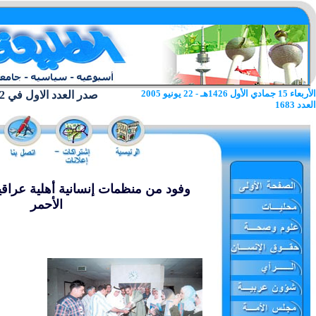
الأربعاء 15 جمادي الأول 1426هـ - 22 يونيو 2005
صدر العدد الاول في 22 يونيو 1962
العدد 1683
وفود من منظمات إنسانية أهلية عراقي
الأحمر