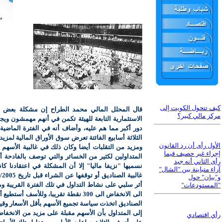
كيف تتحول الكويت إلى
قال المحلل المالي محمد الطراح إن مشكلة بعض أ
مركز مالي كبير؟
الاستثمارية التابعة للهيئة تكمن في أنهم مهمشون وي
دور أكبر مما هم عليه، وأضاف أنه في الفترة الماضية 
الثلاثة أسابيع الفائتة تعرض سوق الأوراق المالية لمزي
الأول رأى أن رد القانون
ومزيد من التقلبات أيضا وكان ذلك في غالبية الأسه
إجراء غير حصيف فيما
المتداولين لكثير من الخسائر والتي توصف بالفادحة أ
رأى الثاني أنه جيد
نسميها "نزيفا ماليا" إلا أن المشكلة في اعتقادنا 
آراء متباينة بين "الشال"
و"بيان" حول
أثر سلبي على نشاط التداول في تلك الفترة القريبة وم
"المستودعات"
الى الانخفاض الى 300 نقطة تقريبا، وللأسف 
الصناديق اتخذت سياسة تجميع الأسهم بأقل الأسعار وقيامه
إلى المتداول بأن الأسهم مقبلة على مزيد من الانخفاض
رأي اقتصادي