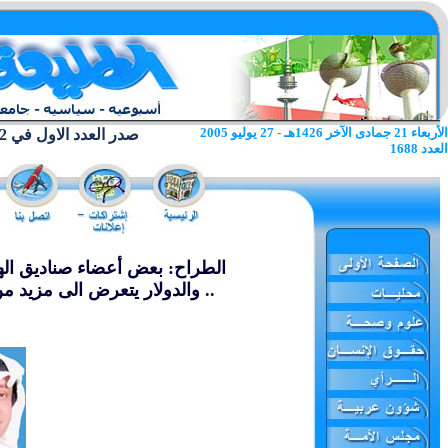
الأربعاء 21 جمادى الآخر 1426هـ - 27 يوليو 2005
صدر العدد الاول في 22 يونيو 1962
العدد 1688
الطراح: بعض أعضاء صناديق ال
.. والدولار يتعرض الى مزيد م