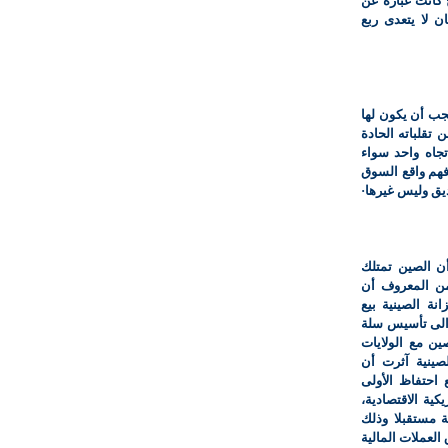
ح كانت عبارة عن
 لا يتعدى ربع
يجب أن يكون لها
تقلباته الحادة
تجاه واحد سواء
 فهم واقع السوق
ديق وليس غيرها·
أن الصين تمتلك
من المعروف أن
نة الصينية بيع
الى تأسيس سلة
ن مع الولايات
صينية آثرت أن
 احتفاظ الأولى
ية الاقتصادية،
ة مستقبلا وذلك
العملات المالية