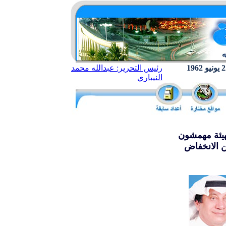
رئيس التحرير: عبدالله محمد
النيباري
هيئة مهمشون
ن الانخفاض