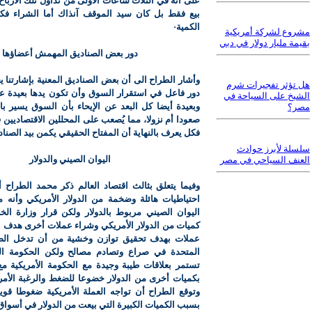
على أنه في الثلاث ساعات الأولى من تداول تلك الأربا
بيع فقط بل كان سيد الموقف آنذاك أما الشراء فكان
الكمية·
مشروع لشركة أمريكية
بقيمة مليار دولار في دبي
دور بعض الصناديق المهمش أعضاؤها
وأشار الطراح الى أن بعض الصناديق المعنية بإشارتنا 
هل تؤثر تفجيرات شرم
دور فاعل في استقرار السوق وأن تكون يدها بعيدة عن 
الشيخ على السياحة في
وبعيدة أيضا كل البعد عن الإيحاء بأن السوق يسير با
مصر؟
صعودا أم نزولا، مما يُصعب على المحللين الاقتصاديين
فكل يعرف بالنهاية أن المفتاح الحقيقي يكمن بيد الصنا
سلسلة لأبرز حوادث
اليوان الصيني والدولار
العنف السياحي في مصر
وفيما يتعلق بثالث اقتصاد العالم ذكر محمد الطراح 
احتياطيات هائلة وضخمة من الدولار الأمريكي وأنه 
اليوان الصيني مربوط بالدولار ولكن قرار وزارة الخزا
كميات من الدولار الأمريكي وشراء عملات أخرى هدف 
عملات بهدف تحقيق توازن وخشية من أن تدخل الصي
المتحدة في صراع وتصادم مصالح ولكن الحكومة ال
تستمر بعلاقات طيبة وجيدة مع الحكومة الأمريكية مع
بكميات أخرى من الدولار خضوعا للضغط والرغبة الأمريك
وتوقع الطراح أن تواجه العملة الأمريكية ضغوطا قوي
بسبب الكميات الكبيرة التي بيعت من الدولار في أسواق 