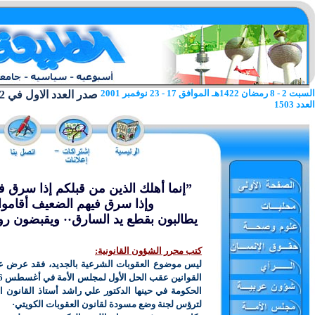
السبت 2 - 8 رمضان 1422هـ الموافق 17 - 23 نوفمبر 2001
صدر العدد الاول في 22 يونيو 1962
العدد 1503
”إنما أهلك الذين من قبلكم إذا سرق 
وإذا سرق فيهم الضعيف أقاموا 
يطالبون بقطع يد السارق·· ويقبضون رو
كتب محرر الشؤون القانونية:
ليس موضوع العقوبات الشرعية بالجديد، فقد عرض ع
الحكومة في حينها الدكتور علي راشد أستاذ القانون 
لترؤس لجنة وضع مسودة لقانون العقوبات الكويتي·