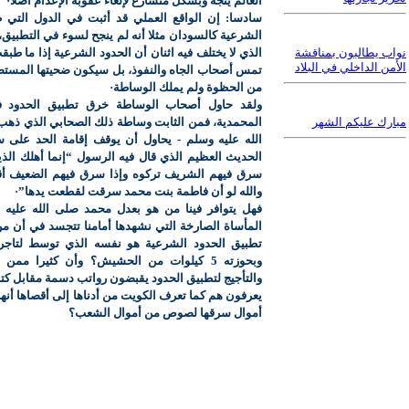
العالم يتجه وبشكل متسارع لإلغاء عقوبة الإعدام أصلا·
سادسا: إن الواقع العملي قد أثبت في الدول التي 
الشرعية كالسودان مثلا أنه لم ينجح لسوء في التطبيق، 
نواب يطالبون بمناقشة
الذي لا يختلف فيه اثنان أن الحدود الشرعية إذا ما طبقت
الأمن الداخلي في البلاد
تمس أصحاب الجاه والنفوذ، بل سيكون ضحيتها المست
من الحظوة ولم يملك الوساطة·
ولقد حاول أصحاب الوساطة خرق تطبيق الحدود ف
مبارك عليكم الشهر
المحمدية، فمن الثابت وساطة ذلك الصحابي الذي ذهب
الله عليه وسلم - يحاول أن يوقف إقامة الحد على 
الحديث العظيم الذي قال فيه الرسول “إنما أهلك الذي
سرق فيهم الشريف تركوه وإذا سرق فيهم الضعيف أقام
والله لو أن فاطمة بنت محمد سرقت لقطعت يدها”·
فهل يتوافر فينا من هو بعدل محمد صلى الله عليه
المأساة الصارخة التي نشهدها أمامنا تتجسد في أن 
تطبيق الحدود الشرعية هو نفسه الذي توسط لتاج
وبحوزته 5 كيلوات من الحشيش؟ وأن كثيرا ممن
والتأجيج لتطبيق الحدود يقبضون رواتب دسمة مقابل كت
يعرفون هم كما تعرف الكويت من أدناها إلى أقصاها أنها
أموال سرقها لصوص من أموال الشعب؟