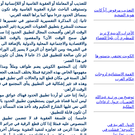
للتعذيب أو المعاملة أو العقوبة القاسية أو اللاإنسانية أو ا
وتستوقف الباحث عبارة العقوبة القاسية وقد تكون ا
التعذيب مرفوض أياً كانت
هوية الضحية
بمسائل الحدود جزءا منها كما يراها الفقه الغربي·
ثانيا: إن المذكرة التفسيرية للدستور في تفسيرها للم
سمحت للمشرع بتطبيق العقوبات التعزيرية (غير الحدو
الوقت الراهن وأفسحت المجال لتطبيق الحدود إذا سم
الأحزاب الدينية لا تريد
للمطيري أن يلجأ للقضاء
فهل سمح الوقت الآن؟ والمقصود بالوقت الظر
والاقتصادية والاجتماعية المحلية والدولية بالإضافة الى
في الشريعة· ومن الواضح أن الزمن لا يسير إلى الوراء 
لم تكن صالحة للتطبيق قبل 25 عاما لا ي
الكويت تحتفي بدستورها
في هذا العصر·
ثالثا: إن المجتمع الكويتي يضم طوائف ومللاً ومذا
مفهومها الخاص بهذه الجزئية فمثلا يختلف المذهب ال
القمة الاستثنائية لزوجات
أهل السنة في مكان قطع اليد والحالات التي تطبق فيها
حكام العرب
وهذه قد تثير إشكالية في التطبيق ينأى المجتمع في ت
الوقت الراهن·
رابعا: إننا حتى لو أردنا تطبيق الحدود فهناك عوائق م
توضيح من ورثــة عبدالله
ليس لدينا قضاة شرعيون يستطيعون تطبيق الحدود با
العثمــان حـول ادعاءات
الملكية
التي نص عليها الشارع الحكيم وقد تأخذ هذه المسألة زم
أن تكون قابلة للتطبيق·
خامسا: إن فلسفة العقوبة قد لا تتضمن تطبيق ا
المنصوص عليه فمثلا إذا كان قطع الرقبة في جرائم ا
الدول العربية في
“الدوحة” فشلت في
فإن هذا الزمن قد تجاوزه لتنفيذ العقوبة بوسائل أخر
تحرير تجارتها