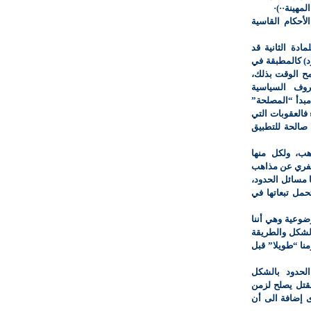
لمهينة··)·
لأحكام القاسية
ادة الثانية قد
د) كالمطبقة في
ح الوقت بذلك،
وف السياسية
 مبدأ “المصلحة”
فالعقوبات التي
عقل أن تكون صالحة للتطبيق
هب، ولكل منها
جعفري عن مذاهب
 مسائل الحدود،
حمل تبعاتها في
وضوعية وهي أننا
لشكل والطريقة
نا “طويلا” قبل
لحدود بالشكل
لقتل يصلح لزمن
ى إضافة الى أن