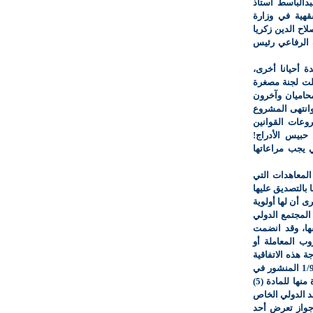
دالباسط أستاذ
قهية في وزارة
اح الدين زكريا
 الرفاعي رئيس
ة أحيانا أخرى،
لت لجنة مصغرة
حاميان وآخرون
انتهى المشروع
وعات القوانين
بيس الأدراج!
 يجب مراعاتها
على المعاهدات التي
 بالتصديق عليها
ى أن لها أولوية
المجتمع الدولي
ها، وقد انضمت
ب المعاملة أو
جة هذه الاتفاقية
التي أضحت جزءا من القانون الكويتي بالقانون رقم 1/96 المنشور في
الكويت اليوم بالعدد 242 بتاريخ 15/1/1996 (·· ومراعاة منها للمادة (5)
 الإنسان والمادة (7) من العهد الدولي الخاص
جواز تعرض أحد