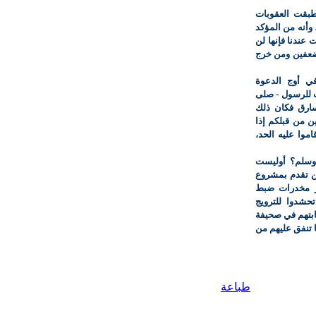
طبقت العقوبات
وأنه من المؤكد
 عندنا فإنها لن
ضعفين ومن خرج
ي أوج الدعوة
 للرسول - صلى
سارق فكان ذلك
ن من قبلكم إذا
وا عليه الحد،
 وسلم؟ أوليست
من تقدم بمشروع
ر مخدرات ضبط
 تحشدوا للترويج
ابتهم في صحيفة
 تنفق عليهم من
طباعة