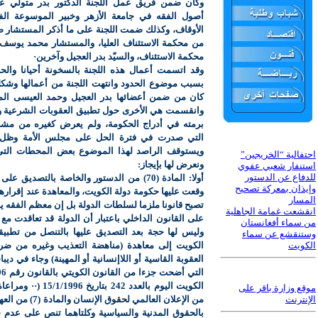
وكان ضمن فريق عمل اللجنة الدكتور بدر متولي عب
أصول الفقه في جامعة الأزهر وخبير الموسوعة الف
الأوقاف، وكذلك ضمت اللجنة على ما أذكر المستشار صل
من محكمة الاستئناف العليا، والمستشار محمد يوسف
محكمة الاستئناف، والسيّد بدر العجيل وآخرين·
وقد اتسمت أعمال هذه اللجنة بالسخونة أحيانا والحد
بسبب موضوع الحدود وانتهت اللجنة من أعمالها وشك
كان من ضمن أعضائها بدر العجيل وحمد العيسى الم
وانقسمت هي الأخرى حول تطبيق العقوبات الشرعية و
برمته في أدراج الحكومة، ولم يعرض كغيره من مشر
التي صدرت في فترة الحل على مجلس الأمة وظل ح
ويستوقف الراصد لهذا الموضوع بعض المحطات التي
احتفالية “الخريجين”
ونعرض لها بإيجاز:
استنفار شعبي عفوي
للدفاع عن الدستور
أولا: المادة (70) من الدستور والخاصة بالتصديق 
وإيذان بمعركة تصحيح
وقعت عليها حكومة دولة الكويت، والمعاهدة عند إقرارها
المسار
تصبح قانونا ملزما لسلطات الدولة بل إن معظم الفقه ير
انقشعت غمامة الجاهلية
على القانون الداخلي باعتبار أن الدولة قد تعاقدت مع 
من سماء أفغانستان
وليس لها حجة بعد التصديق عليها بالتنصل من تطبيق
وستنقشع عن سماء
الكويت
الكويت إلى معاهدة (مناهضة التعذيب وغيره من ضرو
العقوبة القاسية أو اللاإنسانية أو المهينة) وجاء في ديبا
موقع وزارة باقر على
الإنترنت
من الإعلان العالمي لحقوق
بالحقوق المدنية والسياسية وكلتاهما تنص على عدم 