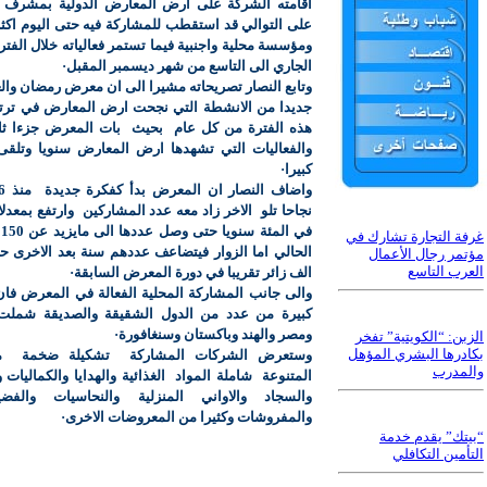
اقامته الشركة على ارض المعارض الدولية بمشرف 
الجاري الى التاسع من شهر ديسمبر المقبل·
وتابع النصار تصريحاته مشيرا الى ان معرض رمضان والع
جديدا من الانشطة التي نجحت ارض المعارض في ترتيب
هذه الفترة من كل عام
بحيث
بات المعرض جزءا ثاب
والفعاليات التي تشهدها ارض المعارض سنويا وتلقى ا
كبيرا·
واضاف النصار ان المعرض بدأ كفكرة جديدة
نجاحا تلو
الاخر زاد معه عدد المشاركين
ف
غرفة التجارة تشارك في
مؤتمر رجال الأعمال
العرب التاسع
الف زائر تقريبا في دورة المعرض السابقة·
والى جانب المشاركة المحلية الفعالة في المعرض فان
كبيرة من عدد من الدول الشقيقة والصديقة شملت 
ومصر والهند وباكستان وسنغافورة·
الزبن: “الكويتية” تفخر
بكادرها البشري المؤهل
وستعرض الشركات المشاركة
تشكيلة ضخمة
م
والمدرب
المتنوعة
شاملة المواد
الغذائية والهدايا والكماليات
والسجاد والاواني المنزلية والنحاسيات والفض
والمفروشات وكثيرا من المعروضات الاخرى·
“بيتك” يقدم خدمة
التأمين التكافلي