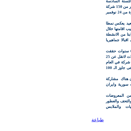
للسنة السادسة
على التوالي قد استقطب للمشاركة فيه حتى اليوم اكثر من 150 شركة
ومؤسسة محلية واجنبية فيما تستمر فعالياته خلال الفترة من 24 نوفمبر
يد
يعكس نمطا
 اقامتها خلال
تا من الانشطة
قبالا جماهيريا
منذ 6 سنوات حققت
وارتفع بمعدلات لاتقل عن 25
ي المئة سنويا حتى وصل عددها الى مايزيد عن 150 شركة في العام
الحالي اما الزوار فيتضاعف عددهم سنة بعد الاخرى حتى جاوز الـ 100
 هناك
مشاركة
سورية وايران
ن المعروضات
 والتحف والعطور
يات والملابس
طباعة