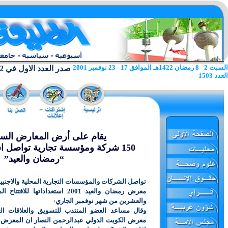
السبت 2 - 8 رمضان 1422هـ الموافق 17 - 23 نوفمبر 2001
صدر العدد الاول في 22 يونيو 1962
العدد 1503
يقام على أرض المعارض السب
150 شركة ومؤسسة تجارية تواصل ا
“رمضان والعيد”
تواصل الشركات والمؤسسات التجارية المحلية والاجنبية
معرض رمضان والعيد 2001 استعداداتها لل
والعشرين من شهر نوفمبر الجاري·
وقال مساعد العضو المنتدب للتسويق والعلاقات ا
معرض الكويت الدولي عبدالرحمن النصار ان المعرض 