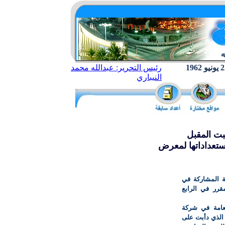
رئيس التحرير: عبدالله محمد
النيباري
ت المقبل
ستعداداتها لمعرض
المشاركة
في
افتتاح المقرر في الرابع
لعامة في شركة
الذي دأبت على