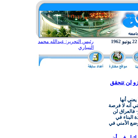
رئيس التحرير: عبدالله محمد
النيباري
زو لن تتحقق
يعني أنها
 أنه لا فرصة
 فالعراق لن
 البناء في
وضع الأمني في
ائيل في أن