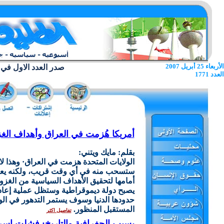
الأربعاء 25 أبريل 2007
صدر العدد الاول في 22 يونيو 1962
العدد 1771
أمريكا هُزمت في العراق وأهداف الغ
بقلم: مايك ويتني:
الولايات المتحدة هزمت في العراق· وهذا لا 
ستسحب منه في أي وقت قريب، ولكنه يعني
أمامها لتحقيق الأهداف السياسية من الغزو·
يصبح دولة ديموقراطية وستظل عملية إعادة
حدودها الدنيا وسوف يستمر التدهور في ال
المستقبل المنظور.
تفاصيل اكثر
بسبب الجغرافية والتاريخ: فشلت إسر