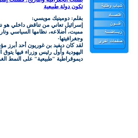
تكون دولة طبيعية
بقلم: دومينيك مويسي:
إسرائيل تعاني من تناقض داخلي هو نت
مميت، أضلاعه، نظامها السياسي وتاري
وجغرافيتها·
لقد كان ديفيد بن غوريون أحد أبرز م
اليهودية وأول رئيس وزراء فيها يتوق ا
ديموقراطية "طبيعية" على النمط الغ