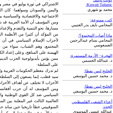
كويت تايتنك
الاشتراكي في ثورة يوليو في مصر و
Kuwait Taitanic:
محمد بو شهري
واليمن والسودان وسواهما· كان ال
الاجتماعية والاقتصادية والسياسية 
كتب ممنوعة:
ومن المؤسف أن الأمة العربية قد 
المحامي نايف بدر العتيبي
مسارها، نحو التنمية والتقدم والإعداد 
من المؤكد أن كثيرا من الأنظمة ال
ماذا أصاب المجتمع؟:
المحامي بسام عبدالرحمن
لأحزاب الإسلام السياسي في أن 
العسعوسي
المجتمع، وهم الشباب، سواء من خلال
الهيمنة على المناهج، وعلى إعداد ال
الهجرة·· الأزمة المستمرة:
ممن يؤمن بأيديولوجية الحزب الديني
د. عبدالله الجسمي
على السلطة·
لم تدرك معظم الحكومات العربية وا
الخليج ليس نفطا:
د. محمد حسين اليوسفي
سيد قطب، إنما يسعون إلى السلطة 
الأحزاب لا تختلف عن أهداف الأحزا
الخليج ليس نفطا:
ومن المؤسف له أن حرب أفغانستان
د. محمد حسين اليوسفي
السياسي ضد كل القوى الوطنية وال
العالمية الثالث غير المعلنة بين ال
أعداء الشعب الفلسطيني
الجدد:
السوفييتي خطأ تاريخيا حين ساند ح
عبدالله عيسى الموسوي
نسبة الأمية فيه عالية جدا، لا يمكن 