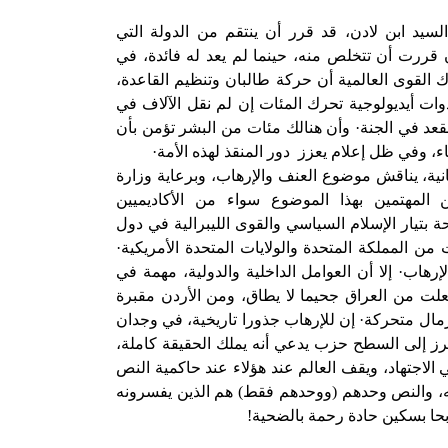
لسيد ابن لادن، قد قرر أن ينتقم من الدولة التي
ن قررت أن تتخلص منه، حينما لم يعد له فائدة، في
ك القوى العالمية أن حركة طالبان وتنظيم القاعدة،
وات أيديولوجية تحرك المئات إن لم نقل الآلاف في
عد في الجنة· وأن هنالك مئات من البشر تؤمن بأن
بقاء، وفي ظل إعلام يعزز
دور المنقذ لهذه الأمة·
انية، يناقش موضوع العنف والإرهاب، وبرعاية وزارة
ن المهتمين بهذا الموضوع سواء من الأكاديميين
 بتيار الإسلام السياسي والقوى الليبرالية في دول
 المملكة المتحدة والولايات المتحدة الأمريكية·
رهاب· إلا أن العوامل الداخلية والدولية، مهمة في
علت من العراق جحيما لا يطاق، ومن الأردن مقبرة
رمال متحركة· إن للإرهاب جذورا تاريخية، في وجدان
 برز إلى السطح حزب يدعي أنه يملك الحقيقة كاملة،
الاجتهاد، ويقف العالم عند هؤلاء عند حاكمية النص
ته، والنص وحدهم (ووحدهم فقط) هم الذين يفسرونه
بحا بسكين حادة رحمة بالضحية!