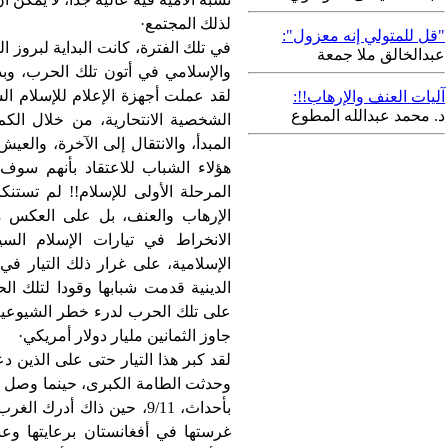
لذلك المجتمع·
"قل للمتولي إنه معزول":
في تلك الفترة، كانت البداية لبروز 
عبدالخالق ملا جمعة
والإسلامي في أتون تلك الحرب، وبد
لقد عملت أجهزة الإعلام للإسلام 
آليات العنف والإرهاب!!:
د. محمد عبدالله المطوع
الشخصية الانتحارية، من خلال الكم 
المبدأ، والانتقال إلى الآخرة، والعي
هؤلاء الشباب للاعتقاد بأنهم سو
المرحلة الأولى للإسلام!! لم تستنك
الإرهاب والعنف، بل على العكس 
الانخراط في تيارات الإسلام الس
الإسلامية، على غرار ذلك التيار في
الدينية قدمت شبابها وقودا لتلك ال
على تلك الحرب لدرء خطر الشيوعية
جاوز الثمانين مليار دولار أمريكي·
لقد كبر هذا التيار حتى على الذين د
وحدثت الطامة الكبرى، حينما وصل ذلك
بأحداث، 9/11، حين ذاك أدرك
غرستها في أفغانستان برعايتها وعن