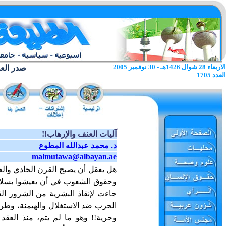
الاربعاء 28 شوال 1426هـ - 30 نوفمبر 2005
صدر العدد الا
العدد 1705
آليات العنف والإرهاب!!
د. محمد عبدالله المطوع
malmutawa@albayan.ae
هل يعقل أن يصبح القرن الحادي والع
وحقوق الشعوب في أن يعيشوا بسلام
جاءت لإنقاذ البشرية من الشرور ال
الحرب ضد الاستغلال والهيمنة، وطرح
وحرية!! وهو ما لم يتم، منذ الع