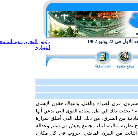
ول في 22 يونيو 1962
رئيس التحرير: عبدالله مح
النيباري
شرون، قرن الصراع والقتل، وانتهاك حقوق الإنسان
؟ يحدث ذلك في ظل سيادة القوى التي تدعي أنها
قادمة من الشرق، من ذلك البلد الذي أطلق شرارة
 نظرية مثالية، لبناء مجتمع يعيش في سلم وعدالة
قد الثالث من القرن الماضي· حروب في كل مكان،