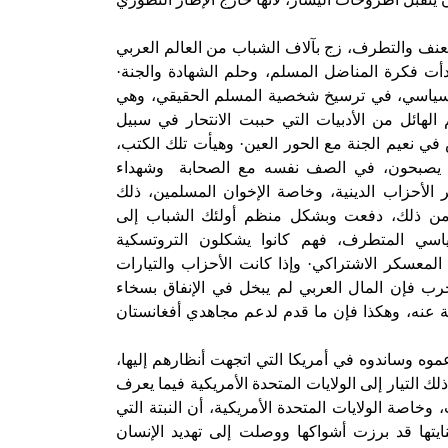
العنف والتطرف، زج بآلاف الشباب من العالم العربي
أت فكرة المناضل المسلم، وحلم الشهادة والجنة·
السياسي، في ترسيخ شخصية المسلم الحقيقي، وهي
الهائل من الأدبيات التي حببت الانتحار في سبيل
ش في نعيم الجنة مع الحور العين· وهيأت تلك الكتب،
ف يصبحون، في الصف نفسه مع الصحابة
وشهداء
ر الأحزاب الدينية، وخاصة الإخوان المسلمين، ذلك
من ذلك، دفعت وبشكل منظم أولئك الشباب إلى
ياسي المتطرف، فهم كانوا يشكلون التروتسكية
 المعسكر الاشتراكي· وإذا كانت الأحزاب والتيارات
حرب فإن المال العربي لم يبخل في الإنفاق بسخاء
 عنه، وهكذا فإن ما قدم لدعم مجاهدي أفغانستان
عموه وساندوه في أمريكا التي اتجهت أنظارهم إليها،
 التيار إلى الولايات المتحدة الأمريكية فيما يعرف
 الغرب، وخاصة الولايات المتحدة الأمريكية، أن النبتة التي
ايتها قد برزت أشواكها ووصلت إلى تهديد الإنسان