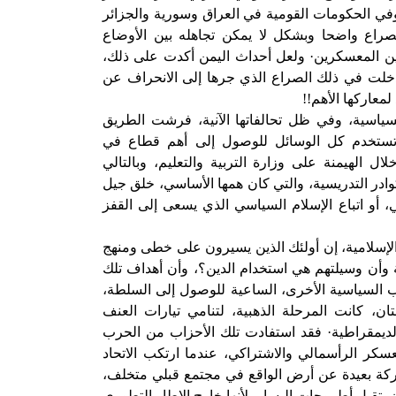
في الحكومات القومية في العراق وسورية والجزائر
صراع واضحا وبشكل لا يمكن تجاهله بين الأوضاع
بين المعسكرين· ولعل أحداث اليمن أكدت على ذلك،
دخلت في ذلك الصراع الذي جرها إلى الانحراف عن
لمعاركها الأهم!!
سياسية، وفي ظل تحالفاتها الآنية، فرشت الطريق
تستخدم كل الوسائل للوصول إلى أهم قطاع في
 الهيمنة على وزارة التربية والتعليم، وبالتالي
كوادر التدريسية، والتي كان همها الأساسي، خلق جيل
، أو اتباع الإسلام السياسي الذي يسعى إلى القفز
لإسلامية، إن أولئك الذين يسيرون على خطى ومنهج
وأن وسيلتهم هي استخدام الدين؟، وأن أهداف تلك
ب السياسية الأخرى، الساعية للوصول إلى السلطة،
، كانت المرحلة الذهبية، لتنامي تيارات العنف
ديمقراطية· فقد استفادت تلك الأحزاب من الحرب
معسكر الرأسمالي والاشتراكي، عندما ارتكب الاتحاد
ركة بعيدة عن أرض الواقع في مجتمع قبلي متخلف،
أن يتقبل أطروحات اليسار، لأنها خارج الإطار التطوري