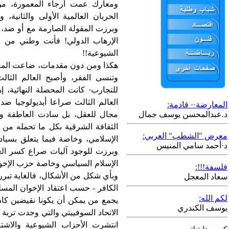
ومعارك عمت أرجاء المعمورة، من
الحربان العالمية الأولى والثانية،
وبرزت المقولة الصارمة مع أو ضد، دو
الإرهاب الدولي! فأنت وطني من ج
الشيوعية!!
هكذا ومن دون مقدمات، ضاعت المعايي
وتنسى الفقر، وأصبح العالم الثال
للتجارب· كانت المحصلة النهائية،
العالم الثالث صراعا أيديولوجيا ض
المعارضة·· قادمة:
د.عبدالمحسن يوسف جمال
مجال للعقل، بل سادت العاطفة وال
الثقافة الشرقية بكل ما تحمله من 
معرض "الشطب" العربي:
الإسلامي، وخاصة فيما يتعلق بسيادة
د·أحمد سامي المنيس
وبرزت للوجود آليات صراع كسر العظ
الإسلام السياسي وخاصة حزب الإخو
فلسفة!!!:
وبأي شكل من الأشكال، فالغاية تبرر 
سعاد المعجل
الكافر - حسب اعتقاد الإخوان المسل
لكم الله:
يجمع من يمكن أن يكونا نقيضين كان 
يوسف الكندري
الاتحاد السوفييتي والتي وجدت تربة
انتشرت الأحزاب الشيوعية والاشتر