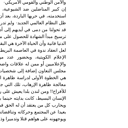
والأمن الوطني والقومي الأمريكي·
إن كبير المناضلين ضد الشيوعية، ا
استخدمته، في حربها الباردة، بعد أ
ظل النظام العالمي الجديد· ولم تدر
قد تحولتا من دمى في أيديهم إلى أد
ترسيخ مبدأ الشهادة للحصول على مق
الدنيا فانية وأن الحياة الآخرة هي ال
لعل انعقاد ندوة في العاصمة البريط
الإعلام الكويتية، وبحضور عدد م
والإعلاميين أو ممن له علاقات واضحة
مجلس التعاون إضافة إلى شخصيات من
هي الخطوة الأولى لدراسة ظاهرة الإ
معالجة ظاهرة الإرهاب، تلك التي ج
للأفراح!! ومن لندن بلدا يعيش على 
الإنسان البسيط، كانت بدايته حينما
ويحارب كل من يعتقد أن له الحق في 
بعيدا عن المجتمع وحركاته وتناقضا
ويوجهونه على هواهم قتلا وتدميرا وذ