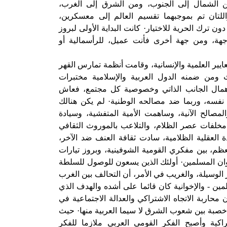
 الشمال إلى الجنوب، ومن الشرق إلى الغرب،
 واللتان تم بموجبهما تقسيم العالم إلى معسكرين،
ن ترك الحرية للاختيار· كانت البداية الأولى لبروز
هة، ومن جهة أخرى فأنت عميل، للرأسمالية أو
ر العلمية والإنسانية، وقامت أنظمة تمارس القهر
ث ومن ضمنه الدول العربية والإسلامية مختبرات
 إهمال الجانب الذاتي وخصوصية كل مجتمع، فعاش
د نفسه، وربما ضد مصالحه الوطنية· لم يكن هنالك
مصالح الآنية، وساهمت الأمية المتفشية، وسيادة
مخلفات عصر الظلام، والتلاعب بالموروث الثقافي
 العقلية الظلامية، سادت ثقافة العنف ضد الآخر،
م، بين مفكري القومية الشوفينية، وبروز تيارات
ان المسلمين· أولئك الذين يسعون للوصول للسلطة
الوسيلة، والغريب في الأمر، أن التحالف بين الغرب
مين - والإخوانية كان قائما على أشده والهدف الذي
محاربة الاتجاه الاشتراكي والعدالة الاجتماعية في
 خصبة بين شعوب الشرق لا سيما العربية منها· حيث
اكية وأصبح الفكر القومي العربي ملازما للفكر