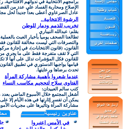
برامجهم الانتخابية في ندواتهم الافتتاحية
الإصلاح ومحاربة الفساد على عدد من القضايا
عادل الصرعاوي أعطى بعداً جديداً لحل مجل
الرشوة الانتخابية..
تخريب للذمم ودمار للوطن
بقلم: عبدالله النيباري
تطالعنا الصحف يوميا بأخبار العبث بالعملية ا
والتصرفات التي ليست مخالفة للقانون فقط
القانون، (قانون الانتخابات)، في إجازة م
التي لا تقف متفرجة فقط على ما يجري من 
للقانون فكل المؤشرات تدلل على أنها لا تك
قيامها بواجبها الدستوري في تطبيق القانون
تحدث برضاها ورعايتها.
عندما شعروا بأهمية مشاركة المرأة
الفتاوى سلاح لتحجيم مكاسب النساء
كتب سالم العبيدان:
أشغل المجتمع خلال الأسبوع الماضي بعدد من 
يمكن أن تفسر إثارتها في هذه الأيام إلا على
مشاركة المرأة وتأثيرها على مجريات الأمور 
في الأمس اعتبروا
جلسة
حد