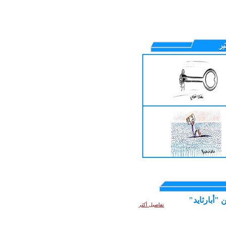
"أبارثايد"
تفاصيل أكثر