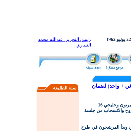
رئيس التحرير: عبدالله محمد
النيباري
اثي + واحد) لضمان
سلة الطليعة
رتون وخليجي 16
طروح والانسحاب من جلسة
اني وبدأ المرشحون في طرح