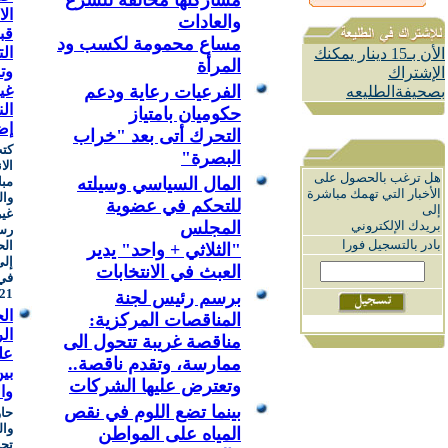
مشاركتها مخالفة للشرع
الا
والعادات
قب
مساع محمومة لكسب ود
ال
الأن بـ15 دينار يمكنك
المرأة
وت
الإشتراك
الفرعيات رعاية ودعم
غي
بصحيفةالطليعه
ال
حكوميان بامتياز
إض
التحرك أتى بعد "خراب
كتب
البصرة"
الا
هل ترغب بالحصول على
المال السياسي وسيلته
مبا
الأخبار التي تهمك مباشرة
وال
للتحكم في عضوية
إلى
غير
بريدك الإلكتروني
المجلس
رسم
بادر بالتسجيل فورا
الح
"الثلاثي + واحد" يدير
العبث في الانتخابات
في 
21 نوفمبر 1981
برسم رئيس لجنة
الح
المناقصات المركزية:
ال
مناقصة غريبة تتحول الى
عل
ممارسة، وتقدم ناقصة..
بي
وتعترض عليها الشركات
وا
بينما تضع اللوم في نقص
حاو
وال
المياه على المواطن