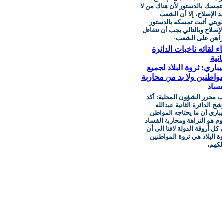
تمسك بالدستور لأن هناك من لا
د الإصلاح، إلا أن الشعب
ويتي أثبت تمسكه بالدستور
لإصلاح وبالتالي يجب أن نتفاءل
اهن على الشعب·
اء لقائه ناخبات الدائرة
انية
يباري: ثروة البلاد لجميع
مواطنين ولا بد من محاربة
فساد
 محرر الشؤون المحلية: أكد
ح الدائرة الثانية عبدالله
يباري أن ما يحتاجه المواطن
وم هو النزاهة ومحاربة الفساد
كل أروقة الدولة لافتا الى أن
ة البلاد هي ثروة المواطنين
كهم،