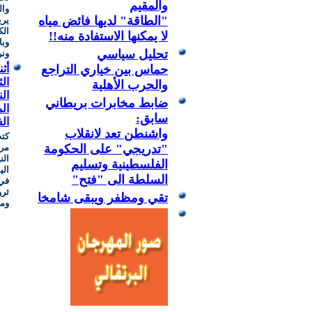
والمقيم
وال
"الطاقة" لديها فائض مياه
يري
الك
لا يمكنها الاستفادة منه!!
وبا
تحليل سياسي
ونر
حماس بين خياري التراجع
أثن
الث
والحرب الأهلية
الن
ضابط مخابرات بريطاني
ال
سابق:
ال
واشنطن تعد لانقلاب
كتب
"تدريجي" على الحكومة
مرش
الن
الفلسطينية وتسليم
الي
السلطة الى "فتح"
في 
ثرو
تقي ومظفر ويبقى شامخا
ومل