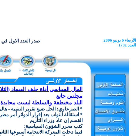
الأربعاء 6 يونيو 2006
صدر العدد الاول في 22 يونيو 1962
العدد 1731
المال السياسي أداة حلف الفساد (الثل
مجلس خانع
البلد مختطفة والسلطة ليست محايدة
* الصرعاوي: الحل ضيع تقرير التنمية - هاليب
* استقالة النواب بعد إقرار الدوائر أمر م
القسم إن عاد وزراء التأزيم
كتب محرر الشؤون السياسية:
فيما دخلت المعركة الانتخابية أسبوعها الث