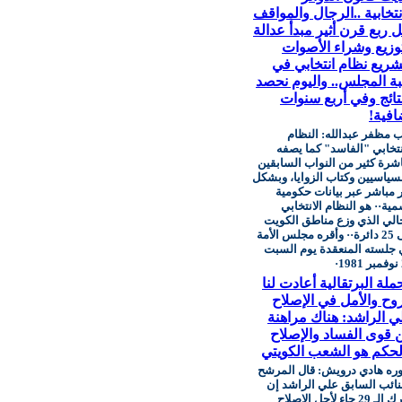
نتخابية ..الرجال والمواقف
ل ربع قرن أثير مبدأ عدالة
توزيع وشراء الأصوات
شريع نظام انتخابي في
بة المجلس.. واليوم نحصد
نتائج وفي أربع سنوات
افية!
 مظفر عبدالله: النظام
نتخابي "الفاسد" كما يصفه
شرة كثير من النواب السابقين
سياسيين وكتاب الزوايا، وبشكل
 مباشر عبر بيانات حكومية
ية·· هو النظام الانتخابي
الي الذي وزع مناطق الكويت
إلى 25 دائرة·· وأقره مجلس الأمة
جلسته المنعقدة يوم السبت
·
ملة البرتقالية أعادت لنا
روح والأمل في الإصلاح
ي الراشد: هناك مراهنة
ن قوى الفساد والإصلاح
لحكم هو الشعب الكويتي
ره هادي درويش: قال المرشح
نائب السابق علي الراشد إن
تحرك الـ 29 جاء لأجل الإصلاح